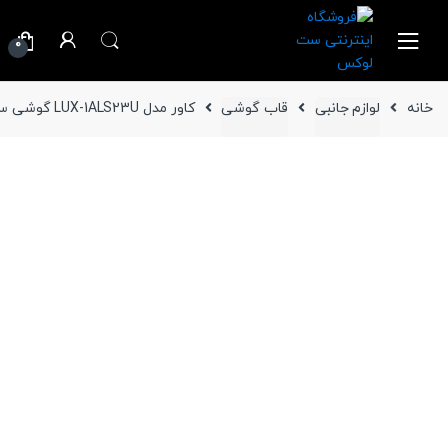
Ski
Ski
t
t
0
navigatio
conten
خانه
لوازم جانبی
قاب گوشی
کاور مدل LUX-1ALS23U گوشی سامسونگ Galaxy S23 Ultra