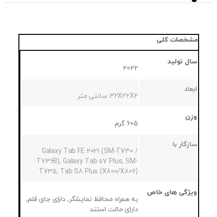
مشخصات کلی
سال تولید
2022
ابعاد
32X22X2 سانتی متر
وزن
605 گرم
سازگار با
Galaxy Tab FE 2021 (SM-T730 /
T736B), Galaxy Tab s7 Plus, SM-
T735, Tab S8 Plus (X800/X806)
ویژگی های خاص
به همراه محافظ نمایشگر, دارای جای قلم,
دارای حالت استند