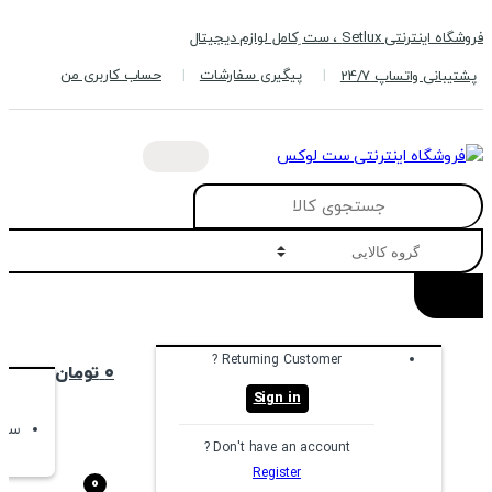
Skip
Skip
فروشگاه اینترنتی Setlux ، ست ِکامل لوازم دیجیتال
to
to
navigation
content
پیگیری سفارشات
حساب کاربری من
پشتیبانی واتساپ 24/7
Search
for:
Returning Customer ?
۰
تومان
Sign in
سبد
Don't have an account ?
Register
0