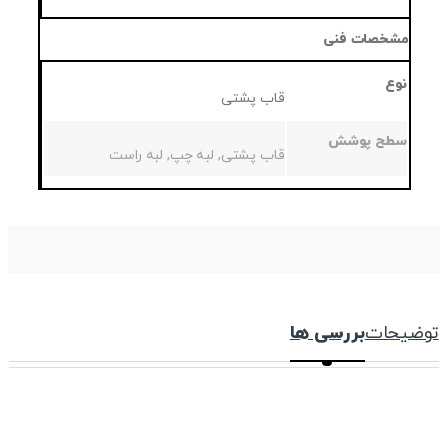
مشخصات فنی
نوع
قاب پشتی
سطح پوشش
قاب پشتی, لبه چپ, لبه راست
توضیحات
بررسی ها