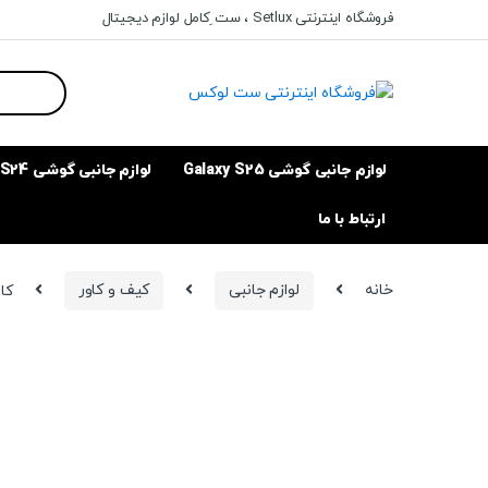
Ski
Ski
فروشگاه اینترنتی Setlux ، ست ِکامل لوازم دیجیتال
t
t
navigatio
conten
Search
for:
لوازم جانبی گوشی Galaxy S25
لوازم جانبی گوشی Galaxy S24
ارتباط با ما
خانه
لوازم جانبی
کیف و کاور
کاور مدل hock45