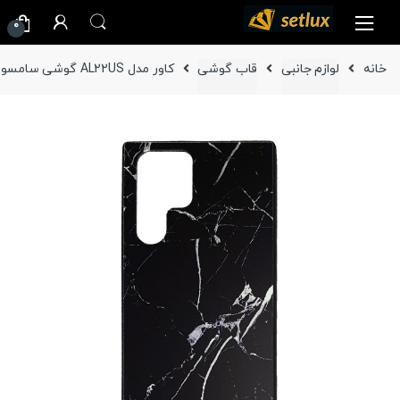
Ski
Ski
0
t
t
navigatio
conten
خانه
لوازم جانبی
قاب گوشی
کاور مدل AL22US گوشی سامسونگ Galaxy S22 Ultra