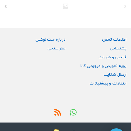
گزینه
گزینه
ها
ها
ممکن
ممکن
است
است
در
در
صفحه
صفحه
اطلاعات تماس
درباره ست لوکس
محصول
محصول
پشتیبانی
نظر سنجی
انتخاب
انتخاب
قوانین و مقررات
شوند
شوند
رویه تعویض و مرجوعی کالا
ارسال شکایت
انتقادات و پیشنهادات