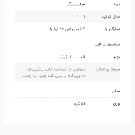
برند
سامسونگ
سال تولید
2021
سازگار با
گلکسی اس 20 اولترا
مشخصات فنی
نوع
قاب سیلیکونی
سطح پوشش
حفاظت از دکمه‌ها, قاب پشتی, لبه
بالایی, لبه پایینی, لبه چپ, لبه راست
سایر
وزن
51 گرم