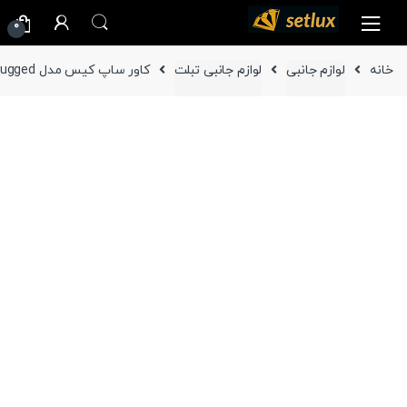
Ski
Ski
0
t
t
navigatio
conten
خانه
لوازم جانبی
لوازم جانبی تبلت
کاور ساپ کیس مدل Unicorn Beetle PRO Rugged تبلت سامسونگ Galaxy Tab S9 Plus X810 / X816B