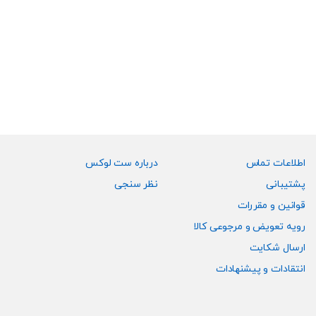
۳,۷۰۰,۰۰۰
تومان
۱۰,۶۰۰,۰۰۰
تومان
این
این
محصول
محصول
دارای
دارای
انواع
انواع
مختلفی
مختلفی
می
می
باشد.
باشد.
گزینه
گزینه
ها
ها
ممکن
ممکن
اطلاعات تماس
درباره ست لوکس
است
است
پشتیبانی
نظر سنجی
در
در
قوانین و مقررات
صفحه
صفحه
رویه تعویض و مرجوعی کالا
محصول
محصول
انتخاب
انتخاب
ارسال شکایت
شوند
شوند
انتقادات و پیشنهادات