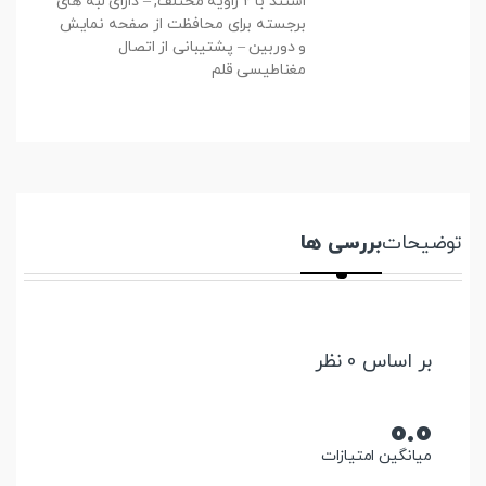
استند با 2 زاویه مختلف, – دارای لبه های
برجسته برای محافظت از صفحه نمایش
و دوربین – پشتیبانی از اتصال
مغناطیسی قلم
توضیحات
بررسی ها
بر اساس 0 نظر
0.0
میانگین امتیازات