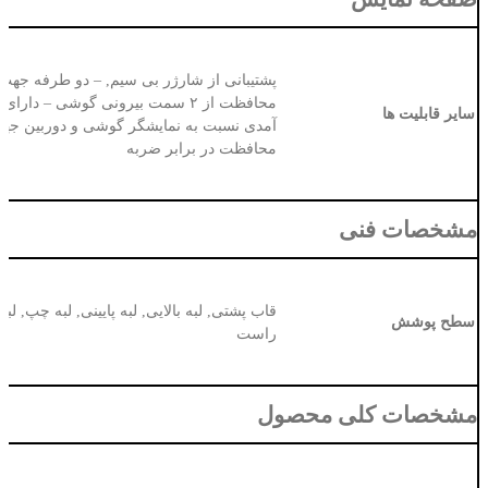
پشتیبانی از شارژر بی سیم, – دو طرفه جهت
محافظت از ۲ سمت بیرونی گوشی – دارای 
سایر قابلیت ها
آمدی نسبت به نمایشگر گوشی و دوربین جه
محافظت در برابر ضربه
مشخصات فنی
قاب پشتی, لبه بالایی, لبه پایینی, لبه چپ, لبه
سطح پوشش
راست
مشخصات کلی محصول