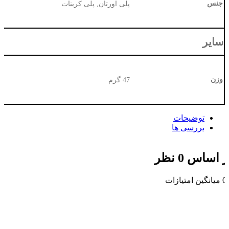
جنس
پلی اورتان, پلی کربنات
سایر
وزن
47 گرم
توضیحات
بررسی ها
ر اساس 0 نظر
0
میانگین امتیازات