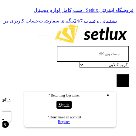
Skip
Skip
to
to
فروشگاه اینترنتی Setlux ، ست ِکامل لوازم دیجیتال
navigation
content
پیگیری سفارشات
حساب کاربری من
پشتیبانی واتساپ 24/7
Search
for:
Returning Customer ?
۰
توم
Sign in
Don't have an account ?
Register
0