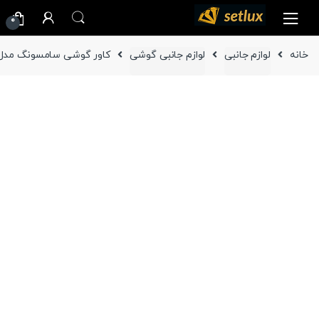
Ski
Ski
0
t
t
navigatio
conten
خانه
لوازم جانبی
لوازم جانبی گوشی
کاور گوشی سامسونگ مدل Galaxy Z Fold3 ( دوطرفه