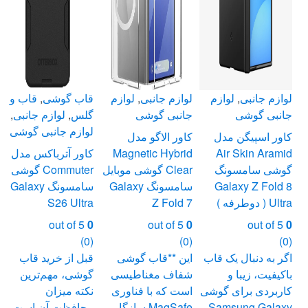
لوازم جانبی
,
لوازم
لوازم جانبی
,
لوازم
قاب گوشی
,
قاب و
جانبی گوشی
جانبی گوشی
گلس
,
لوازم جانبی
,
لوازم جانبی گوشی
کاور اسپیگن مدل
کاور الاگو مدل
Air Skin Aramid
Magnetic Hybrid
کاور آترباکس مدل
گوشی سامسونگ
Clear گوشی موبایل
Commuter گوشی
Galaxy Z Fold 8
سامسونگ Galaxy
سامسونگ Galaxy
Ultra ( دوطرفه )
Z Fold 7
S26 Ultra
out of 5
0
out of 5
0
out of 5
0
(0)
(0)
(0)
اگر به دنبال یک قاب
این **قاب گوشی
قبل از خرید قاب
باکیفیت، زیبا و
شفاف مغناطیسی
گوشی، مهم‌ترین
کاربردی برای گوشی
است که با فناوری
نکته میزان
Samsung Galaxy
MagSafe سازگار
محافظت آن است و