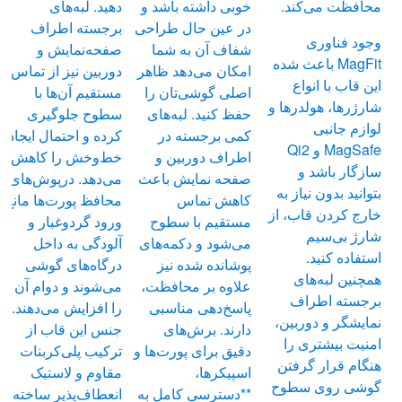
محافظت می‌کند.
خوبی داشته باشد و
دهید. لبه‌های
در عین حال طراحی
برجسته اطراف
وجود فناوری
شفاف آن به شما
صفحه‌نمایش و
MagFit باعث شده
امکان می‌دهد ظاهر
دوربین نیز از تماس
این قاب با انواع
اصلی گوشی‌تان را
مستقیم آن‌ها با
شارژرها، هولدرها و
حفظ کنید. لبه‌های
سطوح جلوگیری
لوازم جانبی
کمی برجسته در
کرده و احتمال ایجاد
MagSafe و Qi2
اطراف دوربین و
خط‌وخش را کاهش
سازگار باشد و
صفحه نمایش باعث
می‌دهد. درپوش‌های
بتوانید بدون نیاز به
کاهش تماس
محافظ پورت‌ها مانع
خارج کردن قاب، از
مستقیم با سطوح
ورود گردوغبار و
شارژ بی‌سیم
می‌شود و دکمه‌های
آلودگی به داخل
استفاده کنید.
پوشانده شده نیز
درگاه‌های گوشی
همچنین لبه‌های
علاوه بر محافظت،
می‌شوند و دوام آن
برجسته اطراف
پاسخ‌دهی مناسبی
را افزایش می‌دهند.
نمایشگر و دوربین،
دارند. برش‌های
جنس این قاب از
امنیت بیشتری را
دقیق برای پورت‌ها و
ترکیب پلی‌کربنات
هنگام قرار گرفتن
اسپیکرها،
مقاوم و لاستیک
گوشی روی سطوح
**دسترسی کامل به
انعطاف‌پذیر ساخته