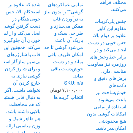
مختلف فراهم
تمامی عملکردهای
شده که علاوه بر
می‌کنند.
گوشی** را بدون نیاز
استحکام بالا، حس
به درآوردن قاب
خوبی هنگام در
جنس پلی‌کربنات
ممکن می‌سازد و
دست گرفتن گوشی
مقاوم این کاور
طراحی سبک و
ایجاد می‌کند و از لیز
علاوه بر دوام بالا،
باریک آن باعث
خوردن آن جلوگیری
حس خوبی در دست
می‌شود گوشی تا حد
می‌کند. همچنین این
ایجاد می‌کند و در
امکان ظریف باقی
قاب با شارژرهای
برابر خط‌وخش‌های
بماند و در دست
بی‌سیم سازگار است
روزمره نیز مقاومت
خوش‌دست باقی
و برای شارژ کردن
مناسبی دارد.
بماند.
گوشی نیازی به
برش‌های دقیق و
SKU: n/a
خارج کردن آن
دکمه‌های
۷,۱۰۰,۰۰۰
تومان
نخواهید داشت. اگر
خوش‌ساخت نیز
انتخاب گزینه ها
به دنبال قابی هستید
باعث می‌شوند
این
که هم محافظت
استفاده از تمامی
محصول
بالایی داشته باشد،
امکانات گوشی بدون
دارای
هم ظاهر شیک و
هیچ محدودیتی
انواع
وزن مناسبی ارائه
امکان‌پذیر باشد.
مختلفی
دهد و برای استفاده