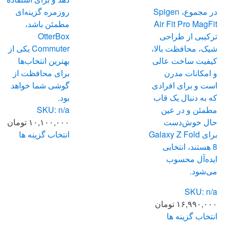
می
در مجموع، Spigen
روزمره گزینه‌ای
باشد.
Air Fit Pro MagFit
مطمئن باشد،
گزینه
ترکیبی از طراحی
OtterBox
ها
شیک، محافظت بالا،
Commuter یکی از
ممکن
کیفیت ساخت عالی
بهترین انتخاب‌ها
است
و امکانات مدرن
برای محافظت از
در
است و برای افرادی
گوشی شما خواهد
صفحه
که به دنبال یک قاب
بود.
محصول
مطمئن و در عین
SKU: n/a
انتخاب
حال خوش‌دست
۱۰,۱۰۰,۰۰۰
تومان
شوند
برای Galaxy Z Fold
انتخاب گزینه ها
این
8 هستند، انتخابی
محصول
ایده‌آل محسوب
دارای
می‌شود.
انواع
SKU: n/a
مختلفی
۱۶,۹۹۰,۰۰۰
تومان
می
انتخاب گزینه ها
باشد.
این