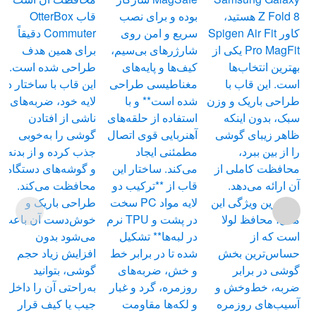
Z Fold 8 هستید،
بوده و برای نصب
قاب OtterBox
کاور Spigen Air Fit
سریع و امن روی
Commuter دقیقاً
Pro MagFit یکی از
شارژرهای بی‌سیم،
برای همین هدف
بهترین انتخاب‌ها
کیف‌ها و پایه‌های
طراحی شده است.
است. این قاب با
مغناطیسی طراحی
این قاب با ساختار دو
طراحی باریک و وزن
شده است** و با
لایه خود، ضربه‌های
سبک، بدون اینکه
استفاده از حلقه‌های
ناشی از افتادن
ظاهر زیبای گوشی
آهنربایی قوی اتصال
گوشی را به‌خوبی
را از بین ببرد،
مطمئنی ایجاد
جذب کرده و از بدنه
محافظت کاملی از
می‌کند. ساختار این
و گوشه‌های دستگاه
آن ارائه می‌دهد.
قاب از **ترکیب دو
محافظت می‌کند.
مهم‌ترین ویژگی این
لایه مواد PC سخت
طراحی باریک و
مدل، محافظ لولا
در پشت و TPU نرم
خوش‌دست آن باعث
است که از
در لبه‌ها** تشکیل
می‌شود بدون
حساس‌ترین بخش
شده تا در برابر خط
افزایش زیاد حجم
گوشی در برابر
و خش، ضربه‌های
گوشی، بتوانید
ضربه، خط‌وخش و
روزمره، گرد و غبار
به‌راحتی آن را داخل
آسیب‌های روزمره
و لکه‌ها مقاومت
جیب یا کیف قرار