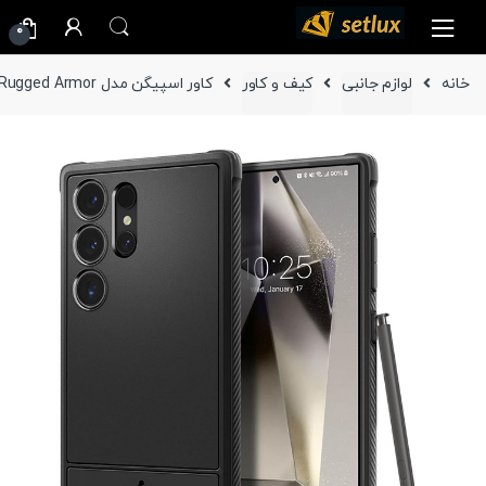
Ski
Ski
0
t
t
navigatio
conten
خانه
لوازم جانبی
کیف و کاور
کاور اسپیگن مدل Rugged Armor گوشی سامسونگ Galaxy S24 Ultra