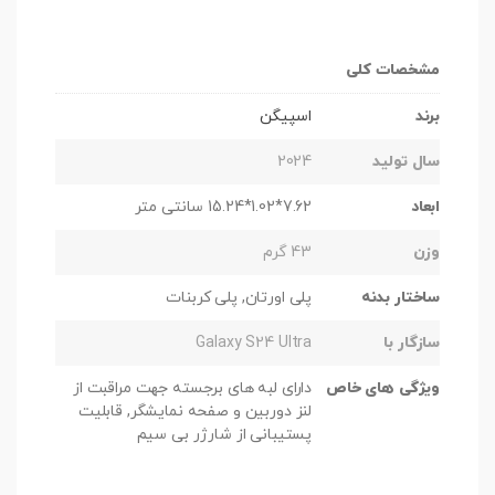
مشخصات کلی
برند
اسپیگن
سال تولید
2024
ابعاد
7.62*1.02*15.24 سانتی متر
وزن
43 گرم
ساختار بدنه
پلی اورتان, پلی کربنات
سازگار با
Galaxy S24 Ultra
ویژگی های خاص
دارای لبه های برجسته جهت مراقبت از
لنز دوربین و صفحه نمایشگر, قابلیت
پستیبانی از شارژر بی سیم