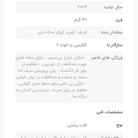
سال تولید
2024
وزن
40 گرم
ساختار بدنه
الیاف آرامید کولار ۱۵۰۰ دنیر
سازگار با
گلکسی زد فولد 6
ویژگی های خاص
– امکان شارژ بی‌سیم, – دارای حلقه فلزی
جهت محافظت از دوربین, – مقاوم در
برابر اثر انگشت – پلی پروپیلن سبک اما
سفت و سخت و محافظت در برابر خراش,
– نازکی بی نظیر برای حفظ حس گوشی,
مقاوم در برابر ضربه , دسترسی آسان به
درگاه ها
مشخصات فنی
نوع
قاب پشتی
سطح پوشش
قاب پشتی, لبه بالایی, لبه پایینی, لبه