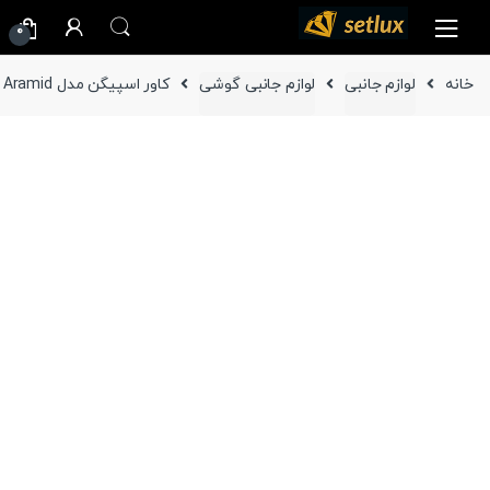
Ski
Ski
0
t
t
navigatio
conten
خانه
لوازم جانبی
لوازم جانبی گوشی
کاور اسپیگن مدل Air Skin Aramid گوشی سامسونگ Galaxy Z Fold 6 ( دوطرفه )