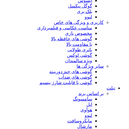
ایسوس
گوگل پیکسل
بلک بری
لنوو
کاربری و ویزگی های خاص
مناسب عکاسی و فیلمبرداری
مخصوص بازی
گوشی های حافظه بالا
با مقاومت بالا
باتری طولانی
گوشی لوکس
وبژه سالمندان
سایر ویژگی ها
گوشی های چند دوربینه
گوشی های ضدآب
گوشی با قابلیت شارژ بیسیم
تبلت
بر اساس برند
سامسونگ
اپل
هوآوی
لنوو
مایکروسافت
مارشال