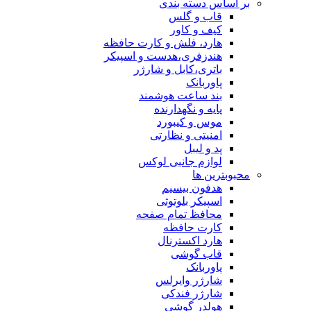
بر اساس دسته بندی
قاب و گلس
کیف و کاور
هارد، فلش و کارت حافظه
هندزفری،هدست و اسپیکر
باتری،کابل و شارژر
پاوربانک
بند ساعت هوشمند
پایه و نگهدارنده
موس و کیبورد
امنیتی و نظارتی
پد و لیبل
لوازم جانبی لوکس
محبوبترین ها
هدفون بیسیم
اسپیکر بلوتوثی
محافظ تمام صفحه
کارت حافظه
هارد اکسترنال
قاب گوشی
پاوربانک
شارژر وایرلس
شارژر فندکی
هولدر گوشی