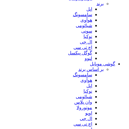
برند
اپل
سامسونگ
هوآوی
شیائومی
سونی
نوکیا
ال جی
اچ تی سی
گوگل پیکسل
لنوو
گوشی موبایل
بر اساس برند
سامسونگ
هوآوی
اپل
نوکیا
شیائومی
وان پلاس
موتورولا
اوپو
ال جی
اچ تی سی