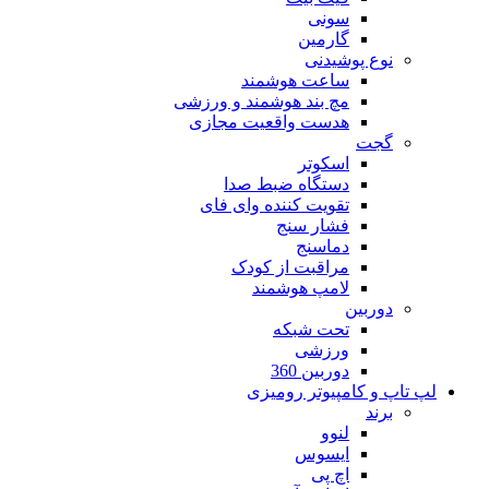
سونی
گارمین
نوع پوشیدنی
ساعت هوشمند
مچ بند هوشمند و ورزشی
هدست واقعیت مجازی
گجت
اسکوتر
دستگاه ضبط صدا
تقویت کننده وای فای
فشار سنج
دماسنج
مراقبت از کودک
لامپ هوشمند
دوربین
تحت شبکه
ورزشی
دوربین 360
لپ تاپ و کامپیوتر رومیزی
برند
لنوو
ایسوس
اچ پی