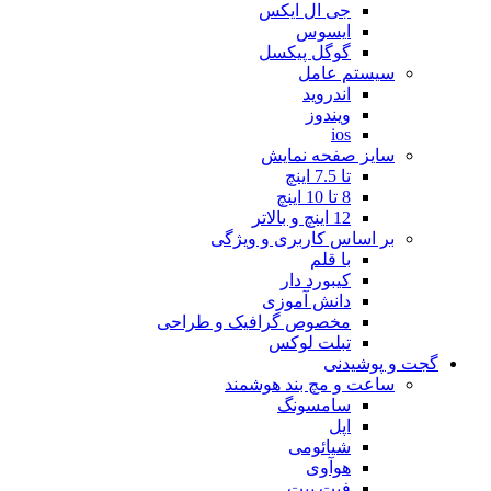
جی ال ایکس
ایسوس
گوگل پیکسل
سیستم عامل
اندروید
ویندوز
ios
سایز صفحه نمایش
تا 7.5 اینچ
8 تا 10 اینچ
12 اینچ و بالاتر
بر اساس کاربری و ویژگی
با قلم
کیبورد دار
دانش آموزی
مخصوص گرافیک و طراحی
تبلت لوکس
گجت و پوشیدنی
ساعت و مچ بند هوشمند
سامسونگ
اپل
شیائومی
هوآوی
فیت بیت