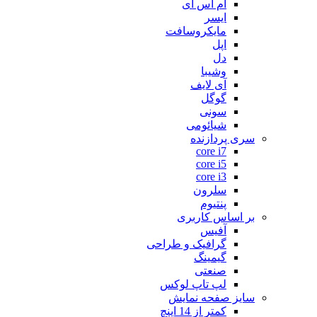
ام اس آی
ایسر
مایکروسافت
اپل
دل
وشیبا
آی لایف
گوگل
سونی
شیائومی
سری پردازنده
core i7
core i5
core i3
سلرون
پنتیوم
بر اساس کاربری
آفیس
گرافیک و طراحی
گیمینگ
صنعتی
لپ تاپ لوکس
سایز صفحه نمایش
کمتر از 14 اینچ