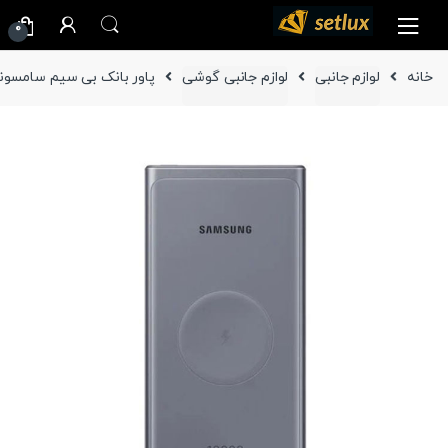
Ski
Ski
0
t
t
navigatio
conten
خانه
لوازم جانبی
لوازم جانبی گوشی
پاور بانک بی سیم سامسونگ 25 وات مدل EB-U3300 ظرفیت 10000 می