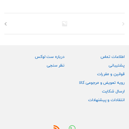
مختلفی
مختلفی
می
می
باشد.
باشد.
گزینه
گزینه
ها
ها
ممکن
ممکن
است
است
در
در
صفحه
صفحه
اطلاعات تماس
درباره ست لوکس
محصول
محصول
پشتیبانی
نظر سنجی
انتخاب
انتخاب
قوانین و مقررات
شوند
شوند
رویه تعویض و مرجوعی کالا
ارسال شکایت
انتقادات و پیشنهادات