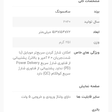
مشخصات کلی
برند
سامسونگ
سال تولید
2020
ابعاد
153x154x72 میلی‌متر
وزن
251 گرم
ویژگی های خاص
امکان شارژ کردن سریع‌تر موبایل (با
شدت‌جریان 2.0 آمپر و بالاتر), پشتیبانی
از فناوری شارژ سریع Power Delivery
(PD) ندارد, پشتیبانی از فناوری شارژ
سریع کوالکام (QC) دارد
صفحه نمایش
سایر قابلیت ها
دارای ولتاژ ورودی و خروجی 5 ولت
باتری