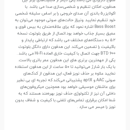
شلوغ کاربردی می باشد.یکی دیگر از قابلیت‌های برتر این
هدفون، امکان تنظیم و شخصی‌سازی صدا می باشد. با
اکولایزر۵ باندی آن صدای خروجی را بر اساس سلیقه شخصی
خود تنظیم نمایید. ونیزاز حالت‌های صوتی موجود می‌توان به
Bass Boost اشاره نمود که برای علاقه‌مندان به بیس قوی و
عمیق بسیار جذاب خواهد بود.اتصال از طریق بلوتوث نسخه
۵.۲ به دستگاه‌های مختلف می باشد که ارتباطی پایدار و
باکیفیت را تضمین می‌کند. این هدفون دارای دانگل بلوتوث
BTD 600 جهت اتصال با کیفیت خارق العاده Hi-Fi می باشد .
یکی از مهمترین برتری های این هدفون عمر باتری بالاست.
با یک بار شارژ می‌توانید تا ۵۰ ساعت از این هدفون استفاده
نمایید علاوه بر حذف نویز فعال، این هدفون از کدک‌های
صوتی AAC و aptX پشتیبانی می‌کند که تجربه ای بی نطیر
برای عاشقان موسیقی خواهد بود همچنین میکروفون‌های
داخلی آن نیز از تکنولوژی حذف نویز بهره‌مند هستند که به
شما امکان برقراری تماس‌های تلفنی با کیفیت و شفاف بدون
نویز را میسر می سازد .