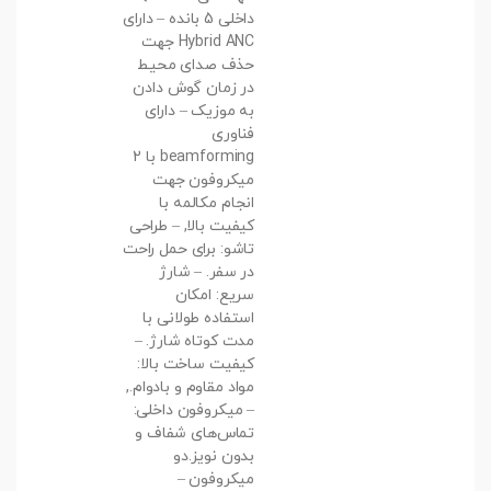
داخلی 5 بانده – دارای
Hybrid ANC جهت
حذف صدای محیط
در زمان گوش دادن
به موزیک – دارای
فناوری
beamforming با 2
میکروفون جهت
انجام مکالمه با
کیفیت بالا, – طراحی
تاشو: برای حمل راحت
در سفر. – شارژ
سریع: امکان
استفاده طولانی با
مدت کوتاه شارژ. –
کیفیت ساخت بالا:
مواد مقاوم و بادوام.,
– میکروفون داخلی:
تماس‌های شفاف و
بدون نویز.دو
میکروفون –