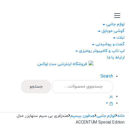
Ski
Ski
t
t
navigatio
conten
لوازم جانبی
گوشی موبایل
تبلت
گجت و پوشیدنی
لپ تاپ و کامپیوتر رومیزی
ارتباط با ما
Search
جستجو
جستجو
برای:
0
خانه
لوازم جانبی
هدفون بیسیم
هندزفری بی سیم سنهایزر مدل
ACCENTUM Special Edition