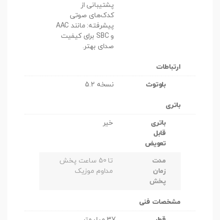
پشتیبانی از
کدک‌های صوتی
پیشرفته: مانند AAC
و SBC برای کیفیت
صدای بهتر.
ارتباطات
بلوتوث
نسخه 5.2
باتری
باتری
خیر
قابل
تعویض
مدت
تا 50 ساعت پخش
زمان
مداوم موزیک
پخش
مشخصات فنی
قطر
37 میلیمتر