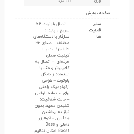
وزن
222 گرم
صفحه نمایش
سایر
– اتصال بلوتوث ۵.۲
قابلیت
سریع و پایدار:
ها
سازگار با دستگاه‌های
مختلف. – صدای Hi-
Fi با جزئیات بالا:
کیفیت صدای
حرفه‌ای., – اتصال یه
کامپیوتر و مک با
استفاده از دانگل
بلوتوث – طراحی
ارگونومیک: راحتی
برای استفاده طولانی.
– حالت شفافیت:
شنیدن محیط بدون
نیاز به برداشتن
هدفون., – اکولایزر
داخلی و Bass
Boost: امکان تنظیم