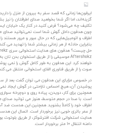
ایرفون‌ها زمانی که قصد سفر به بیرون از منزل را دارید
گزینه‌اند، اما اگر شما بخواهید صدای اطرافتان را نیز بش
تکلیف چه می‌شود؟ فرض کنید در کنار یک خیابان ایستا
چون هدفون داخل گوش شما است نمی‌توانید صدای 
اطراف و اتومبیل‌هایی که در حال عبور و مرور هستند را 
بنابراین حادثه از هر زمانی بیشتر شما را تهدید می کند. 
Aftershokz موسیقی را از طریق استخوان بدن تان ب
خواهند کرد. این هدفون به طور کامل گوش را نمی پوشا
صوت را از طریق فناوری القای استخوانی منتقل می کند
در خصوص مزایای این هدفون می توان گفت بعد از سا
پوشیدن آن، هیچ احساس ناراحتی در گوش ایجاد نمی
همچنین برای کار، دویدن، پیاده روی و دوچرخه سواری 
است. با صدا در حجم متوسط​​، هنوز می توانید صدای 
اطراف خود را کاملاً بشنوید. همچنین این هدست ضد آب
از عمر باتری خوبی نیز برخوردار است. اتصال این هدس
هدایت استخوانی شرکت افترشوکز، از طریق بلوتوث بوده
دامنه انتقال 10 متر برخوردار است.