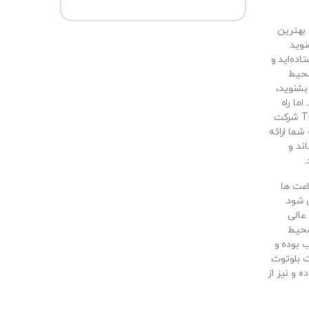
 بهترین
نوید
ده‌اید و
محیط
بشنوید،
اما راه
حل چیست؟ هدفون های هدایت استخوانی سری Trekz شرکت
ه شما ارائه
ند و
.
عت ها
 شود.
عالی
محیط
 بوده و
ت بلوتوث
 و نیز از