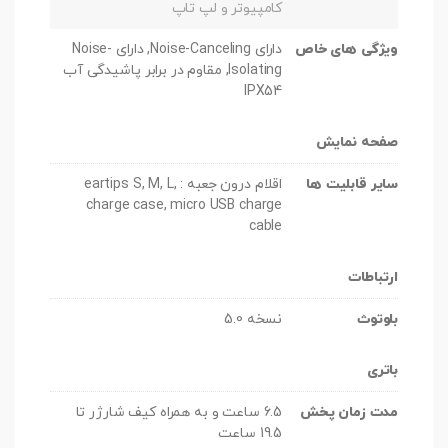
کامپیوتر و لپ تاپ
ویژگی های خاص
دارای Noise-Canceling, دارای Noise-
Isolating, مقاوم در برابر پاشیدگی آب
IPX54
صفحه نمایش
سایر قابلیت ها
اقلام درون جعبه : eartips S, M, L,
charge case, micro USB charge
cable
ارتباطات
بلوتوث
نسخه 5.0
باتری
مدت زمان پخش
6.5 ساعت و به همراه کیف شارژر تا
19.5 ساعت