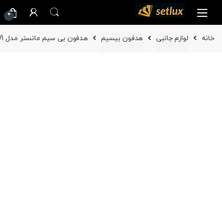
Ski
Ski
0
t
t
navigatio
conten
خانه
لوازم جانبی
هدفون بیسیم
هدفون بی سیم مانستر مدل Mission V1 دارای Active Noise Canseling