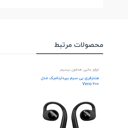
محصولات مرتبط
لوازم جانبی
,
هدفون بیسیم
,
هندزفری،هدست و اسپیکر
هندزفری بی سیم بیرداینامیک مدل
Verio 200