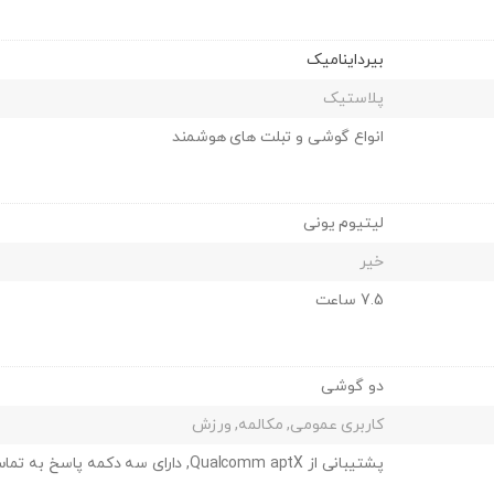
بیرداینامیک
پلاستیک
انواع گوشی و تبلت های هوشمند
لیتیوم یونی
خیر
7.5 ساعت
دو گوشی
کاربری عمومی, مکالمه, ورزش
پشتیبانی از Qualcomm aptX, دارای سه دکمه پاسخ به تماس و کنترل موسیقی