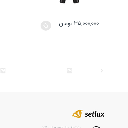
۳۵,۰۰۰,۰۰۰
تومان
این
محصول
دارای
انواع
مختلفی
می
باشد.
گزینه
ها
ممکن
است
در
صفحه
محصول
انتخاب
شوند
پشتیبانی از 9 صبح الی 23