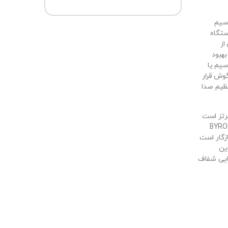
ی‌سیم
ستگاه
از
 بهبود
یم یا
ل گوش قرار
B شما امکان تنظیم صدا
سی این هدفون بیرداینامیک 10 تا 23000 هرتز است
معادل 90 دسی‌بل دارد. هدفون بی‌سیم BYRON
ازگار است
این
دایی شفاف