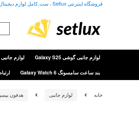
Ski
Ski
فروشگاه اینترنتی Setlux ، ست ِکامل لوازم دیجیتال
t
t
navigatio
conten
arch
for:
لوازم جانبی گوشی Galaxy S25
لوازم جانبی گوشی 
بند ساعت سامسونگ Galaxy Watch 6
ارتباط
خانه
لوازم جانبی
هدفون بیسی