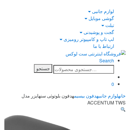
Ski
Ski
t
t
لوازم جانبی
navigatio
conten
گوشی موبایل
تبلت
گجت و پوشیدنی
لپ تاپ و کامپیوتر رومیزی
ارتباط با ما
Search
جستجو
جستجو
برای:
0
خانه
لوازم جانبی
هدفون بیسیم
هدفون بلوتوثی سنهایزر مدل
ACCENTUM TWS