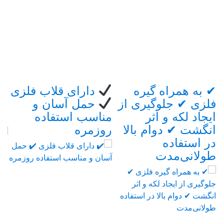
گزینه
ها
ممکن
است
در
صفحه
محصول
Brand
✔ به همراه گیره
دارای قلاب فلزی
✔ 
انتخاب
فلزی ✔ جلوگیری از
حمل آسان و
متر
Carouse
شوند
ایجاد لکه و اثر
مناسب استفاده
باد
انگشت ✔ دوام بالا
روزمره
در استفاده
طولانی‌مدت