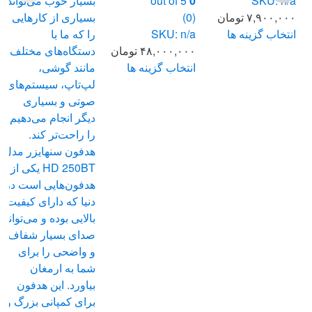
SKU: n/a
0
out of 5
بسیار خوب می‌تواند
۷,۹۰۰,۰۰۰
تومان
(0)
بسیاری از کارهایی
انتخاب گزینه ها
SKU: n/a
را که ما با
این
۴۸,۰۰۰,۰۰۰
تومان
دستگاه‌های مختلف
محصول
انتخاب گزینه ها
مانند گوشی،
دارای
این
لپ‌تاپ، سیستم‌های
انواع
محصول
صوتی و بسیاری
مختلفی
دارای
دیگر انجام می‌دهیم
می
انواع
را راحت‌تر کند.
باشد.
مختلفی
هدفون سنهایزر مدل
گزینه
می
HD 250BT یکی از
ها
باشد.
هدفون‌هایی است در
ممکن
گزینه
دنیا که دارای کیفیت
است
ها
بالایی بوده و می‌تواند
در
ممکن
صدای بسیار شفاف
صفحه
است
و واضحی را برای
محصول
در
شما به ارمغان
انتخاب
صفحه
بیاورد. این هدفون
شوند
محصول
برای کمپانی بزرگ و