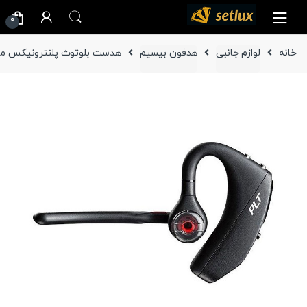
Ski
Ski
0
t
t
navigatio
conten
خانه
لوازم جانبی
هدفون بیسیم
هدست بلوتوث پلنترونیکس مدل Voyager 5200 ( جعبه 