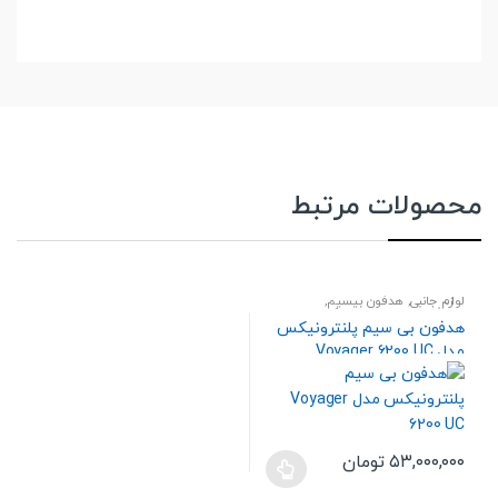
محصولات مرتبط
لوازم جانبی
,
هدفون بیسیم
,
هندزفری،هدست و اسپیکر
هدفون بی سیم پلنترونیکس
مدل Voyager 6200 UC
۵۳,۰۰۰,۰۰۰
تومان
این