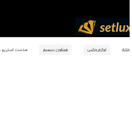
خانه
لوازم جانبی
هدفون بیسیم
هدست استریو بلوتوث ال 