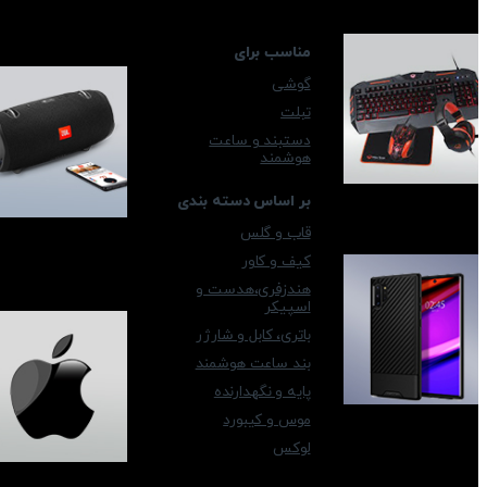
مناسب برای
گوشی
تبلت
دستبند و ساعت
هوشمند
بر اساس دسته بندی
قاب و گلس
کیف و کاور
هندزفری،هدست و
اسپیکر
باتری، کابل و شارژر
بند ساعت هوشمند
پایه و نگهدارنده
موس و کیبورد
لوکس