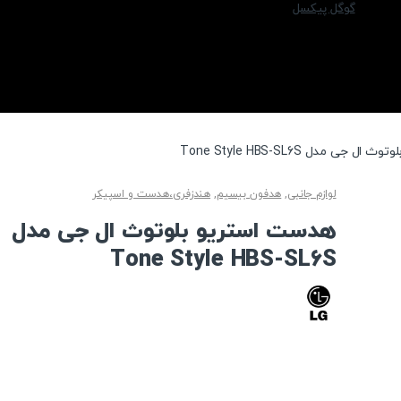
گوگل پیکسل
جی مدل Tone Style HBS-SL6S
لوازم جانبی
,
هدفون بیسیم
,
هندزفری،هدست و اسپیکر
هدست استریو بلوتوث ال جی مدل
Tone Style HBS-SL6S