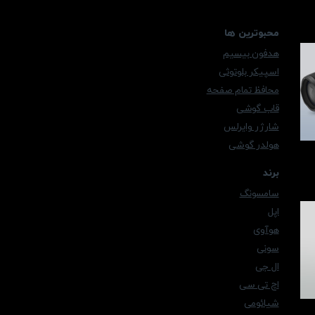
محبوترین ها
هدفون بیسیم
اسپیکر بلوتوثی
محافظ تمام صفحه
قاب گوشی
شارژر وایرلس
هولدر گوشی
برند
سامسونگ
اپل
هوآوی
سونی
ال جی
اچ تی سی
شیائومی