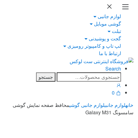
Ski
Ski
t
t
لوازم جانبی
navigatio
conten
گوشی موبایل
تبلت
گجت و پوشیدنی
لپ تاپ و کامپیوتر رومیزی
ارتباط با ما
Search
جستجو
جستجو
برای:
0
خانه
لوازم جانبی
لوازم جانبی گوشی
محافظ صفحه نمایش گوشی
سامسونگ Galaxy M31