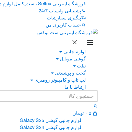
Ski
Ski
فروشگاه اینترنتی Setlux ، ست ِکامل لوازم دیجیتال
t
t
پشتیبانی واتساپ 24/7
navigatio
conten
پیگیری سفارشات
حساب کاربری من
لوازم جانبی
گوشی موبایل
تبلت
گجت و پوشیدنی
لپ تاپ و کامپیوتر رومیزی
ارتباط با ما
Search
for:
0
۰
تومان
لوازم جانبی گوشی Galaxy S25
لوازم جانبی گوشی Galaxy S24