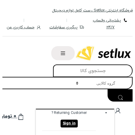
Skip
Skip
فروشگاه اینترنتی Setlux ، ست ِکامل لوازم دیجیتال
to
to
navigation
content
پشتیبانی واتساپ
24/7
پیگیری سفارشات
حساب کاربری من
Search
for:
Returning Customer ?
۰
تومان
Sign in