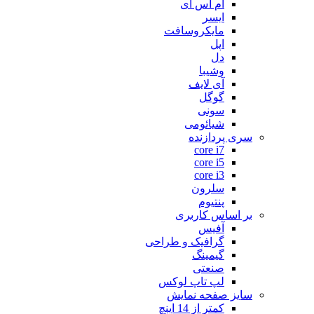
ام اس آی
ایسر
مایکروسافت
اپل
دل
وشیبا
آی لایف
گوگل
سونی
شیائومی
سری پردازنده
core i7
core i5
core i3
سلرون
پنتیوم
بر اساس کاربری
آفیس
گرافیک و طراحی
گیمینگ
صنعتی
لپ تاپ لوکس
سایز صفحه نمایش
کمتر از 14 اینچ