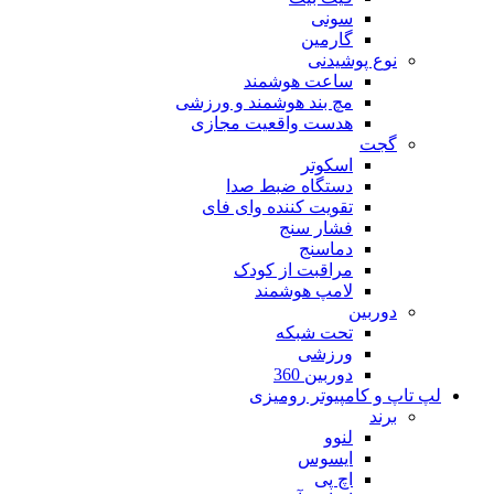
سونی
گارمین
نوع پوشیدنی
ساعت هوشمند
مچ بند هوشمند و ورزشی
هدست واقعیت مجازی
گجت
اسکوتر
دستگاه ضبط صدا
تقویت کننده وای فای
فشار سنج
دماسنج
مراقبت از کودک
لامپ هوشمند
دوربین
تحت شبکه
ورزشی
دوربین 360
لپ تاپ و کامپیوتر رومیزی
برند
لنوو
ایسوس
اچ پی