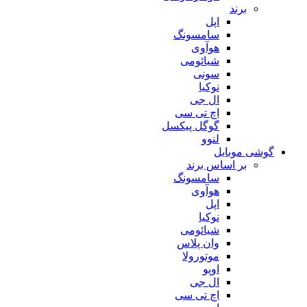
برند
اپل
سامسونگ
هوآوی
شیائومی
سونی
نوکیا
ال جی
اچ تی سی
گوگل پیکسل
لنوو
گوشی موبایل
بر اساس برند
سامسونگ
هوآوی
اپل
نوکیا
شیائومی
وان پلاس
موتورولا
اوپو
ال جی
اچ تی سی