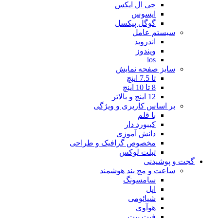
جی ال ایکس
ایسوس
گوگل پیکسل
سیستم عامل
اندروید
ویندوز
ios
سایز صفحه نمایش
تا 7.5 اینچ
8 تا 10 اینچ
12 اینچ و بالاتر
بر اساس کاربری و ویژگی
با قلم
کیبورد دار
دانش آموزی
مخصوص گرافیک و طراحی
تبلت لوکس
گجت و پوشیدنی
ساعت و مچ بند هوشمند
سامسونگ
اپل
شیائومی
هوآوی
فیت بیت