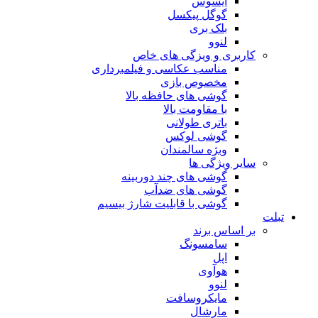
ایسوس
گوگل پیکسل
بلک بری
لنوو
کاربری و ویزگی های خاص
مناسب عکاسی و فیلمبرداری
مخصوص بازی
گوشی های حافظه بالا
با مقاومت بالا
باتری طولانی
گوشی لوکس
وبژه سالمندان
سایر ویژگی ها
گوشی های چند دوربینه
گوشی های ضدآب
گوشی با قابلیت شارژ بیسیم
تبلت
بر اساس برند
سامسونگ
اپل
هوآوی
لنوو
مایکروسافت
مارشال