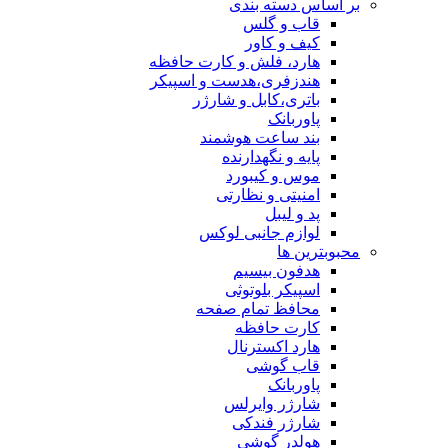
بر اساس دسته بندی
قاب و گلس
کیف و کاور
هارد، فلش و کارت حافظه
هندزفری،هدست و اسپیکر
باتری،کابل و شارژر
پاوربانک
بند ساعت هوشمند
پایه و نگهدارنده
موس و کیبورد
امنیتی و نظارتی
پد و لیبل
لوازم جانبی لوکس
محبوبترین ها
هدفون بیسیم
اسپیکر بلوتوثی
محافظ تمام صفحه
کارت حافظه
هارد اکسترنال
قاب گوشی
پاوربانک
شارژر وایرلس
شارژر فندکی
هولدر گوشی