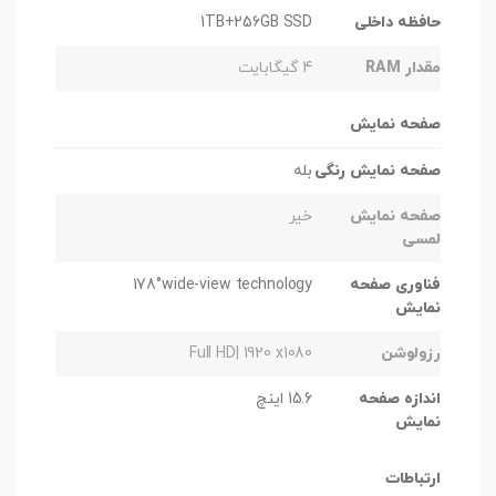
حافظه داخلی
1TB+256GB SSD
مقدار RAM
4 گیگابایت
صفحه نمایش
صفحه نمایش رنگی
بله
صفحه نمایش
خیر
لمسی
فناوری صفحه
178°wide-view technology
نمایش
رزولوشن
Full HD| 1920 x1080
اندازه صفحه
15.6 اینچ
نمایش
ارتباطات