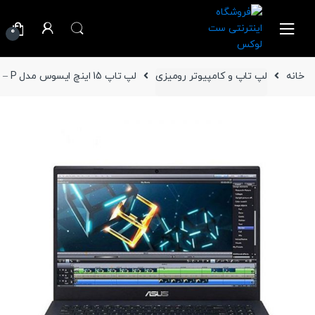
Ski
Ski
t
t
0
navigatio
conten
خانه
لپ تاپ و کامپیوتر رومیزی
لپ تاپ 15 اینچ ایسوس مدل VivoBook K571GD – P