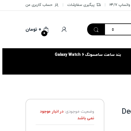
تساپ 24/7
پیگیری سفارشات
حساب کاربری من
۰
تومان
0
بند ساعت سامسونگ Galaxy Watch 6
 پی.پن مدل Deco
وضعیت موجودی:
در انبار موجود
نمی باشد