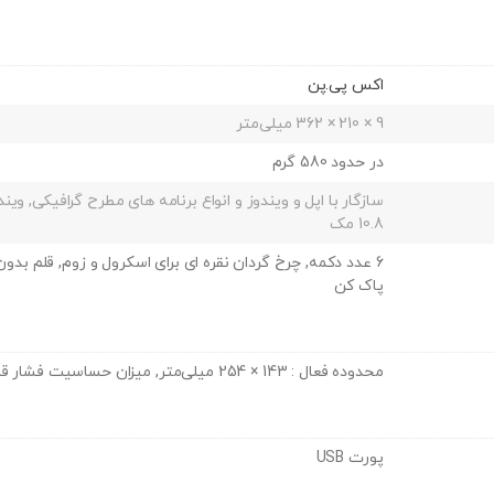
اکس پی.پن
9 × 210 × 362 میلی‌متر
در حدود 580 گرم
10.8 مک
6 عدد دکمه, چرخ گردان نقره ای برای اسکرول و زوم, قلم بدو
پاک کن
محدوده فعال : 143 × 254 میلی‌متر, میزان حساسیت فشار قلم : 8192 سطح, وضوح : 5080 LPI
پورت USB