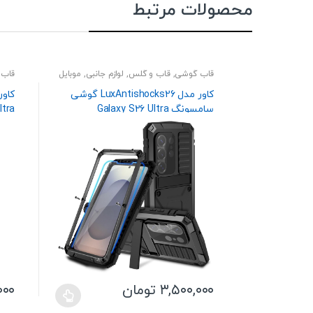
محصولات مرتبط
قاب گوشی
,
قاب و گلس
,
لوازم جانبی
,
موبایل
قاب 
کاور مدل LuxAntishocks26 گوشی
سامسونگ Galaxy S26 Ultra
ltra
۳,۵۰۰,۰۰۰
تومان
۰۰۰
این
این