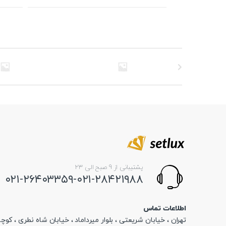
محصول
محص
دارای
دارای
انواع
انواع
مختلفی
مخت
می
می
باشد.
باشد
گزینه
گزین
ها
ها
ممکن
ممک
است
است
در
در
صفحه
صفح
محصول
محص
انتخاب
انتخ
شوند
شون
پشتیبانی از 9 صبح الی 23
۰۲۱-۲۶۴۰۳۳۵۹-۰۲۱-۲۸۴۲۱۹۸۸
اطلاعات تماس
تهران ، خیابان شریعتی ، بلوار میرداماد ، خیابان شاه نطری ، کوچه