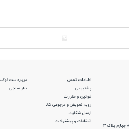
ول
محصول
دارای
انواع
لفی
مختلفی
می
.
باشد.
ه
گزینه
ها
ن
ممکن
است
در
ه
صفحه
اطلاعات تماس
درباره ست لوک
ول
محصول
پشتیبانی
نظر سنجی
اب
انتخاب
د
شوند
قوانین و مقررات
رویه تعویض و مرجوعی کالا
ارسال شکایت
انتقادات و پیشنهادات
 چهارم پلاک 3