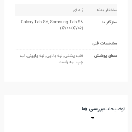
ساختار بدنه
ژله ای
سازگار با
Galaxy Tab S7, Samsung Tab S8
(X700/X706)
مشخصات فنی
سطح پوشش
قاب پشتی, لبه بالایی, لبه پایینی, لبه
چپ, لبه راست
توضیحات
بررسی ها