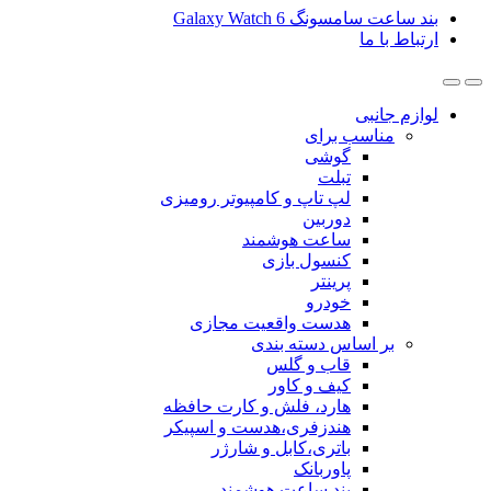
گ Galaxy Watch 6
ی
ب برای
گوشی
تبلت
لپ تاپ و کامپیوتر رومیزی
دوربین
ساعت هوشمند
کنسول بازی
پرینتر
خودرو
هدست واقعیت مجازی
ساس دسته بندی
قاب و گلس
کیف و کاور
هارد، فلش و کارت حافظه
هندزفری،هدست و اسپیکر
باتری،کابل و شارژر
پاوربانک
بند ساعت هوشمند