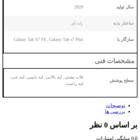
2020
ژله ای
Galaxy Tab S7 FE, Galaxy Tab s7 Plus
نی
قاب پشتی, لبه بالایی, لبه پایینی, لبه چپ,
لبه راست
زات