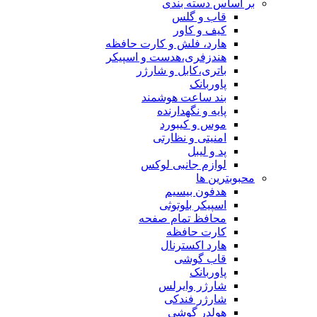
ساس دسته بندی
قاب و گلس
کیف و کاور
هارد، فلش و کارت حافظه
هندزفری،هدست و اسپیکر
باتری،کابل و شارژر
پاوربانک
بند ساعت هوشمند
پایه و نگهدارنده
موس و کیبورد
امنیتی و نظارتی
پد و لیبل
لوازم جانبی لوکس
بترین ها
هدفون بیسیم
اسپیکر بلوتوثی
محافظ تمام صفحه
کارت حافظه
هارد اکسترنال
قاب گوشی
پاوربانک
شارژر وایرلس
شارژر فندکی
هولدر گوشی