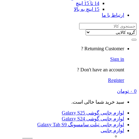
14 تا 15 اینچ
15 اینچ به بالا
Returning
Don't have a
شما خالی است.
ی Galaxy S25
ی Galaxy S24
لت سامسونگ Galaxy Tab S9
ی