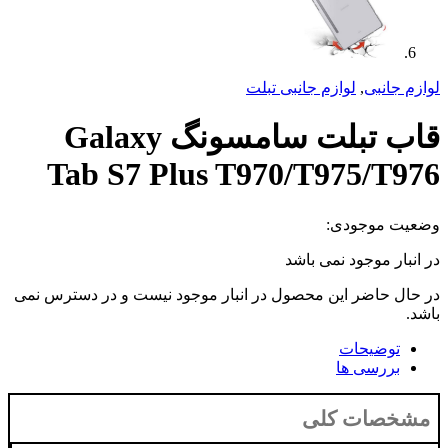
م جانبی تبلت
قاب تبلت سامسونگ Galaxy
Tab S7 Plus T970/T
می باشد
 محصول در انبار موجود نیست و در دسترس نمی
لی