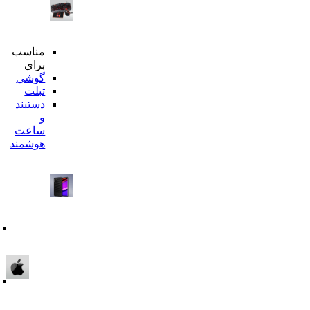
محبوترین
مناسب
ها
برای
هدفون
گوشی
بیسیم
تبلت
اسپیکر
دستبند
بلوتوثی
و
محافظ
ساعت
تمام
هوشمند
صفحه
قاب
گوشی
شارژر
وایرلس
هولدر
گوشی
بر
اساس
دسته
بندی
قاب
و
گلس
برند