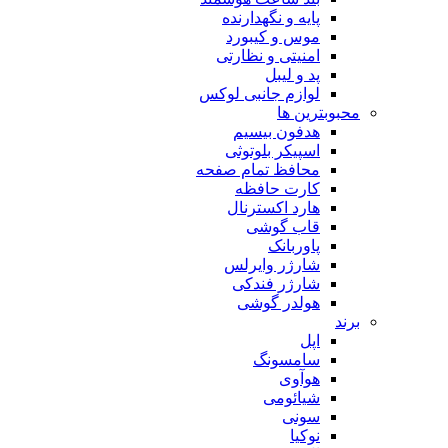
پایه و نگهدارنده
موس و کیبورد
امنیتی و نظارتی
پد و لیبل
لوازم جانبی لوکس
بترین ها
هدفون بیسیم
اسپیکر بلوتوثی
محافظ تمام صفحه
کارت حافظه
هارد اکسترنال
قاب گوشی
پاوربانک
شارژر وایرلس
شارژر فندکی
هولدر گوشی
اپل
سامسونگ
هوآوی
شیائومی
سونی
نوکیا