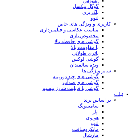
ایسوس
گوگل پیکسل
بلک بری
لنوو
ری و ویزگی های خاص
مناسب عکاسی و فیلمبرداری
مخصوص بازی
گوشی های حافظه بالا
با مقاومت بالا
باتری طولانی
گوشی لوکس
وبژه سالمندان
 ویژگی ها
گوشی های چند دوربینه
گوشی های ضدآب
گوشی با قابلیت شارژ بیسیم
ساس برند
سامسونگ
اپل
هوآوی
لنوو
مایکروسافت
مارشال