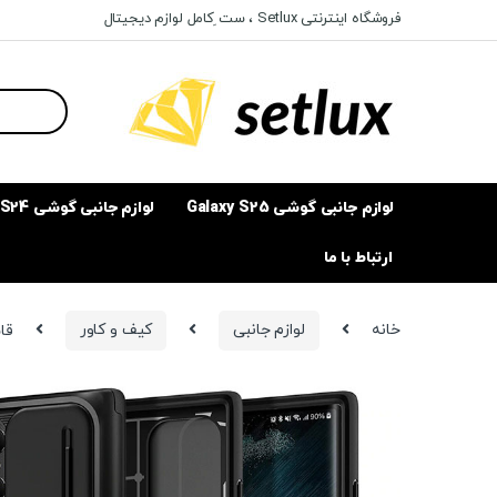
Ski
Ski
فروشگاه اینترنتی Setlux ، ست ِکامل لوازم دیجیتال
t
t
navigatio
conten
Search
for:
لوازم جانبی گوشی Galaxy S25
لوازم جانبی گوشی Galaxy S24
ارتباط با ما
خانه
لوازم جانبی
کیف و کاور
قاب 