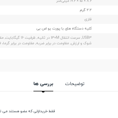
8.6 × 15 × 19.6 میلی‌متر
2.2 گرم
فلزی
کلیه دستگاه های با پورت یو اس بی
USB3, سرعت انتقال 130M در 
شوک و لرزش, مقاومت در برابر ضربه, مقاومت در برابر گرما
توضیحات
بررسی ها
فقط خریدارانی که عضو هستند می توان