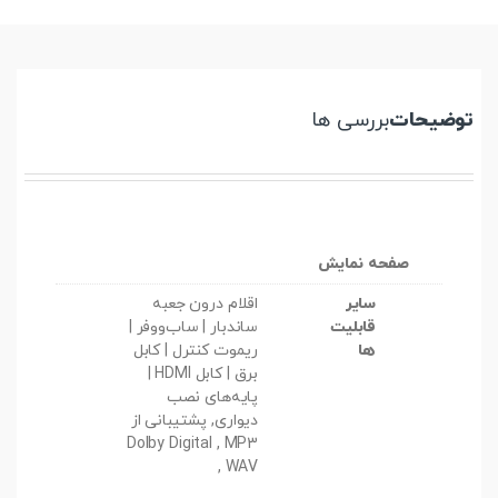
توضیحات
بررسی ها
صفحه نمایش
سایر
اقلام درون جعبه
قابلیت
ساندبار | ساب‌ووفر |
ها
ریموت کنترل | کابل
برق | کابل HDMI |
پایه‌های نصب
دیواری, پشتیبانی از
Dolby Digital , MP3
, WAV