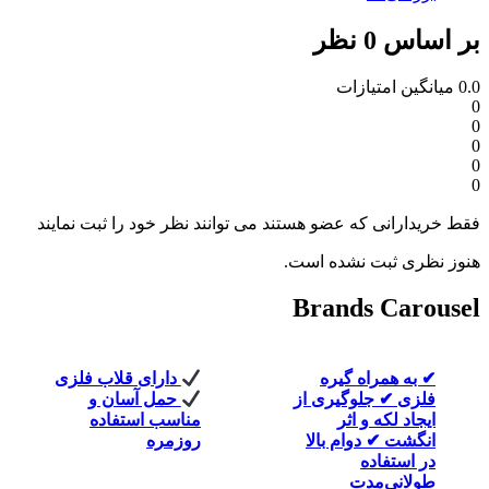
زات
 عضو هستند می توانند نظر خود را ثبت نمایند
نشده است.
Brand
 گیره
دارای قلاب فلزی
✔ ساخته شده
وگیری از
حمل آسان و
متریال باکیفی
 اثر
مناسب استفاده
بادوام
ام بالا
روزمره
ت