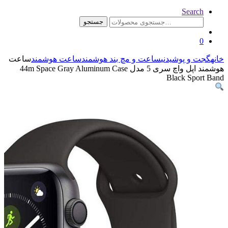
جستجو
نی
ساعت و مچ بند هوشمند
ساعت هوشمند
ساعت
هوشمند اپل واچ سری 5 مدل 44m Space Gray Aluminum Case