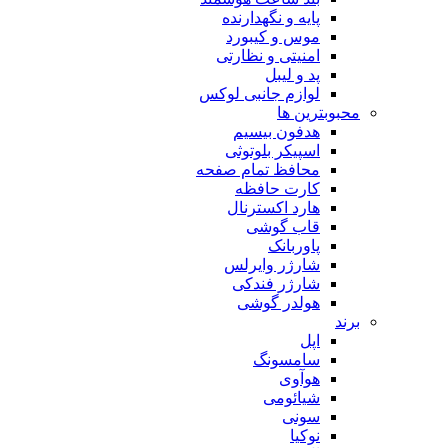
پایه و نگهدارنده
موس و کیبورد
امنیتی و نظارتی
پد و لیبل
لوازم جانبی لوکس
بترین ها
هدفون بیسیم
اسپیکر بلوتوثی
محافظ تمام صفحه
کارت حافظه
هارد اکسترنال
قاب گوشی
پاوربانک
شارژر وایرلس
شارژر فندکی
هولدر گوشی
اپل
سامسونگ
هوآوی
شیائومی
سونی
نوکیا