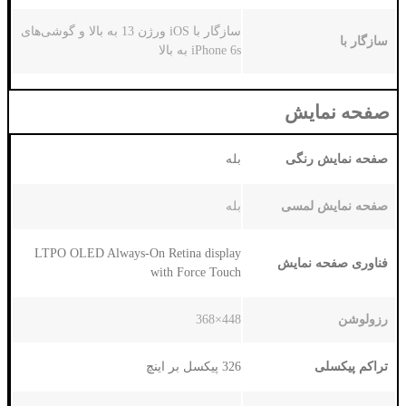
سازگار با iOS ورژن 13 به بالا و گوشی‌های
iPhone 6s به بالا
ش
گی
بله
سی
بله
LTPO OLED Always-On Retina display
ایش
with Force Touch
448×368
326 پیکسل بر اینچ