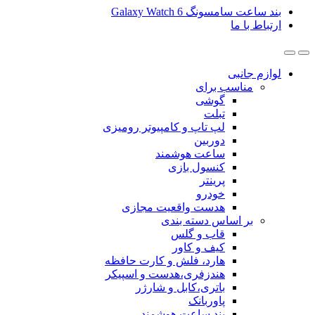
گ Galaxy Watch 6
ی
ب برای
گوشی
تبلت
لپ تاپ و کامپیوتر رومیزی
دوربین
ساعت هوشمند
کنسول بازی
پرینتر
خودرو
هدست واقعیت مجازی
ساس دسته بندی
قاب و گلس
کیف و کاور
هارد، فلش و کارت حافظه
هندزفری،هدست و اسپیکر
باتری،کابل و شارژر
پاوربانک
بند ساعت هوشمند