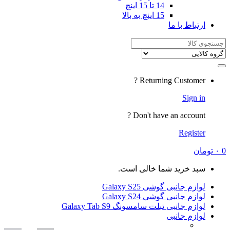
14 تا 15 اینچ
15 اینچ به بالا
Returning
Don't have a
شما خالی است.
ی Galaxy S25
ی Galaxy S24
لت سامسونگ Galaxy Tab S9
ی