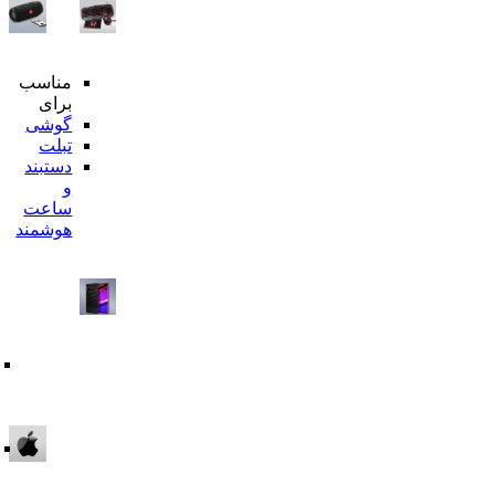
مناسب
محبوترین
برای
ها
گوشی
هدفون
تبلت
بیسیم
دستبند
اسپیکر
و
بلوتوثی
ساعت
محافظ
هوشمند
تمام
صفحه
قاب
گوشی
شارژر
وایرلس
هولدر
بر
گوشی
اساس
دسته
بندی
قاب
و
گلس