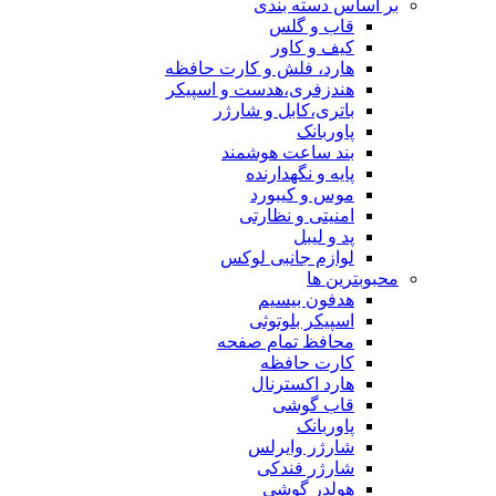
ساس دسته بندی
قاب و گلس
کیف و کاور
هارد، فلش و کارت حافظه
هندزفری،هدست و اسپیکر
باتری،کابل و شارژر
پاوربانک
بند ساعت هوشمند
پایه و نگهدارنده
موس و کیبورد
امنیتی و نظارتی
پد و لیبل
لوازم جانبی لوکس
بترین ها
هدفون بیسیم
اسپیکر بلوتوثی
محافظ تمام صفحه
کارت حافظه
هارد اکسترنال
قاب گوشی
پاوربانک
شارژر وایرلس
شارژر فندکی
هولدر گوشی