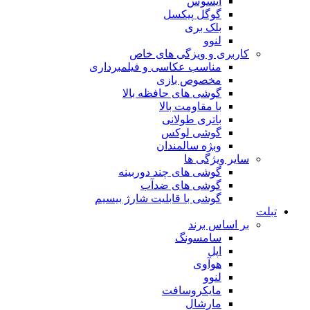
ایسوس
گوگل پیکسل
بلک بری
لنوو
ری و ویزگی های خاص
مناسب عکاسی و فیلمبرداری
مخصوص بازی
گوشی های حافظه بالا
با مقاومت بالا
باتری طولانی
گوشی لوکس
وبژه سالمندان
 ویژگی ها
گوشی های چند دوربینه
گوشی های ضدآب
گوشی با قابلیت شارژ بیسیم
ساس برند
سامسونگ
اپل
هوآوی
لنوو
مایکروسافت
مارشال