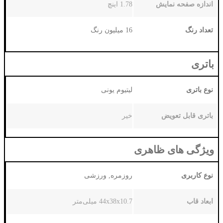
یش
1.78 اینچ
16 میلیون رنگ
لیتیوم یونی
ض
خیر
ظاهری
روزمره, ورزشی
44x38x10.7 میلی‌متر