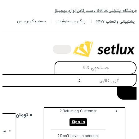
Skip
Skip
فروشگاه اینترنتی Setlux ، ست ِکامل لوازم دیجیتال
to
to
navigation
content
پیگیری سفارشات
حساب کاربری من
پشتیبانی واتساپ 24/7
Search
for:
Returning Customer ?
۰
تومان
Sign in
سبد
Don't have an account ?