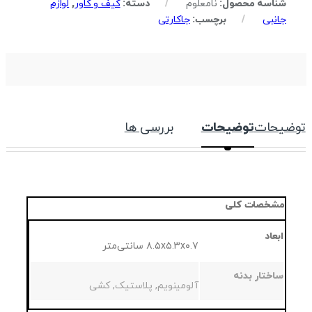
شناسه محصول:
نامعلوم
دسته:
کیف و کاور
,
لوازم
جانبی
برچسب:
جاکارتی
توضیحات
توضیحات
بررسی ها
مشخصات کلی
ابعاد
۸.۵x۵.۳x۰.۷ سانتی‌متر
ساختار بدنه
آلومینویم, پلاستیک, کشی