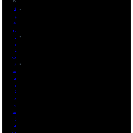
ی
گ
و
ش
ی
ت
ب
ل
ت
د
س
ت
ب
ن
د
و
س
ا
ع
ت