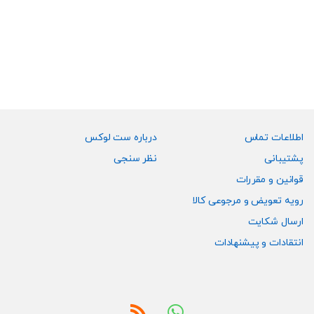
محصول
شوند
شوند
دارای
انواع
مختلفی
می
باشد.
گزینه
ها
ممکن
اطلاعات تماس
درباره ست لوکس
است
پشتیبانی
نظر سنجی
در
قوانین و مقررات
صفحه
رویه تعویض و مرجوعی کالا
محصول
انتخاب
ارسال شکایت
شوند
انتقادات و پیشنهادات