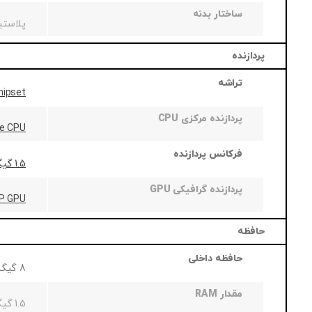
ساختار بدنه
پلاست
پردازنده
تراشه
hipset
پردازنده مرکزی CPU
re CPU
فرکانس پردازنده
1.5 گیگاهرتز
پردازنده گرافیکی GPU
P GPU
حافظه
حافظه داخلی
8 گیگابایت
مقدار RAM
1.5 گیگابایت