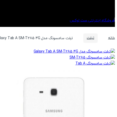
خانه
تبلت
تبلت سامسونگ مدل Galaxy Tab A SM-T285 4G سال 2016 ظرفیت 8 گیگابایت