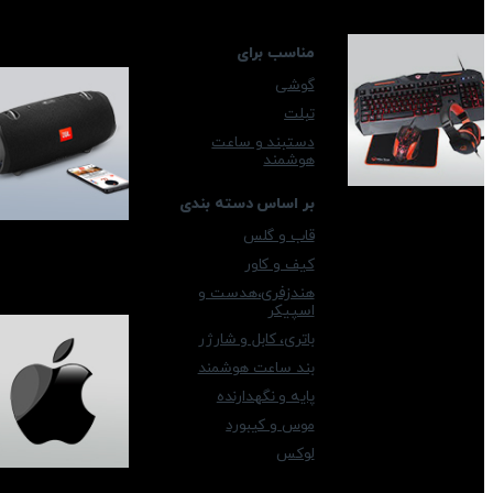
مناسب برای
گوشی
تبلت
دستبند و ساعت
هوشمند
بر اساس دسته بندی
قاب و گلس
کیف و کاور
هندزفری،هدست و
اسپیکر
باتری، کابل و شارژر
بند ساعت هوشمند
پایه و نگهدارنده
موس و کیبورد
لوکس