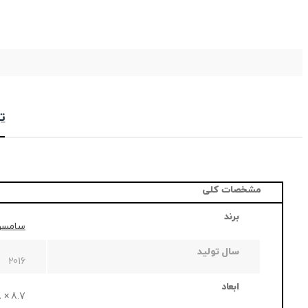
ت
مشخصات کلی
برند
سامسو
سال تولید
2016
ابعاد
8.7 × 108.8 × 186.9 میلی متر