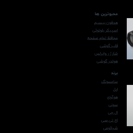
محبوترین ها
هدفون بیسیم
اسپیکر بلوتوثی
محافظ تمام صفحه
قاب گوشی
شارژر وایرلس
هولدر گوشی
برند
سامسونگ
اپل
هوآوی
سونی
ال جی
اچ تی سی
شیائومی