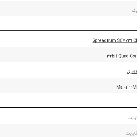
یک
Spreadtrum SC7731 C
32bit Quad-Co
Mali-400M