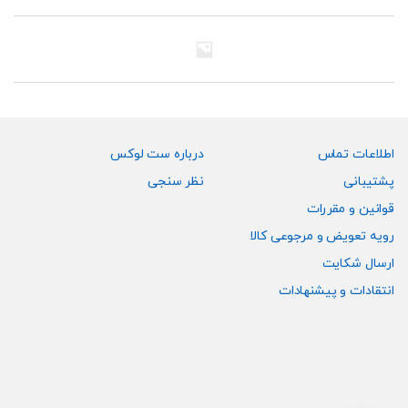
می
می
باشد.
باشد.
گزینه
گزینه
ها
ها
ممکن
ممکن
است
است
در
در
صفحه
صفحه
اطلاعات تماس
درباره ست لوکس
محصول
محصول
پشتیبانی
نظر سنجی
انتخاب
انتخاب
قوانین و مقررات
شوند
شوند
رویه تعویض و مرجوعی کالا
ارسال شکایت
انتقادات و پیشنهادات