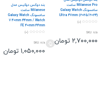
Milanese Pro ساعت
بند دوکس دوکیس مدل
سامسونگ Galaxy Watch
Milanese ساعت
Ultra 47mm (2025/2024)
سامسونگ Galaxy Watch
7 40mm 44mm / Watch
(0)
FE 40mm 44mm
0
o
u
(0)
SKU: n/a
t
0
o
۲,۷۰۰,۰۰۰
تومان
o
f
u
SKU: n/a
5
t
این
o
۱,۰۵۰,۰۰۰
تومان
محصول
f
5
این
دارای
محصول
انواع
دارای
مختلفی
انواع
می
مختلفی
باشد.
می
گزینه
باشد.
ها
گزینه
ممکن
ها
است
ممکن
در