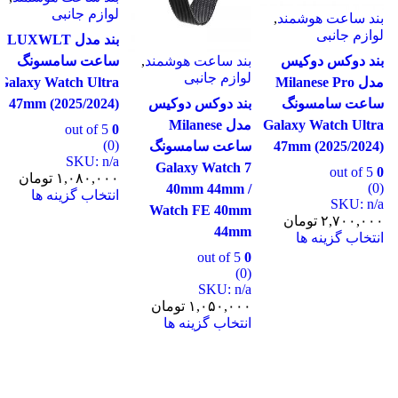
لوازم جانبی
ند
,
بند ساعت هوشم
لوازم جانبی
بند مدل LUXWLT
یس
بند ساعت هوشمند
,
ساعت سامسونگ
بند دوکس دوکی
لوازم جانبی
Mila
Galaxy Watch Ultra
مدل YA ساعت
گ
بند دوکس دوکیس
47mm (2025/2024)
سامسونگ y
Gala
مدل Milanese
ch Ultra 47mm
out of 5
0
(0)
47m
ساعت سامسونگ
(2025/2024)
SKU: n/a
Galaxy Watch 7
نمره
5.00
از 5
۱,۰۸۰,۰۰۰
تومان
(1)
40mm 44mm /
انتخاب گزینه ها
این بند از چرم 
Watch FE 40mm
این
ن
ساخته شده و بس
محصول
44mm
نرم و لطیف ، با
دارای
درخشندگی طبی
out of 5
0
انواع
(0)
است و داخل آن
مختلفی
SKU: n/a
صاف و قابل تن
می
۱,۰۵۰,۰۰۰
تومان
است و پوست شم
باشد.
انتخاب گزینه ها
همیشه خشک نگ
گزینه
این
می دارد. پوشید
ها
محصول
برای مدت طولا
ممکن
دارای
راحت است و بو
است
انواع
متصاعد نمی کند
در