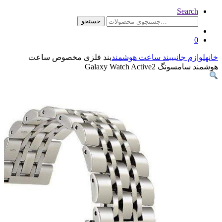
جستجو
د ساعت هوشمند
بند فلزی مخصوص ساعت
Galax