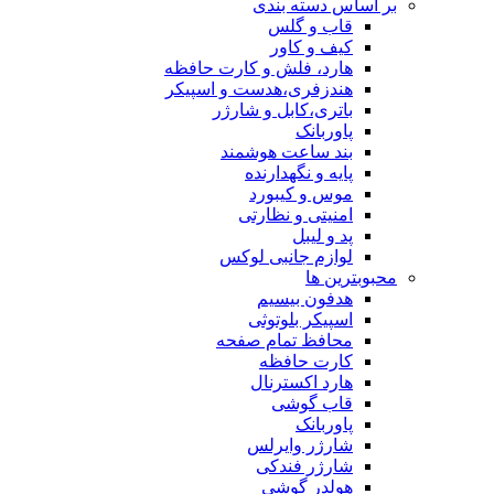
ساس دسته بندی
قاب و گلس
کیف و کاور
هارد، فلش و کارت حافظه
هندزفری،هدست و اسپیکر
باتری،کابل و شارژر
پاوربانک
بند ساعت هوشمند
پایه و نگهدارنده
موس و کیبورد
امنیتی و نظارتی
پد و لیبل
لوازم جانبی لوکس
بترین ها
هدفون بیسیم
اسپیکر بلوتوثی
محافظ تمام صفحه
کارت حافظه
هارد اکسترنال
قاب گوشی
پاوربانک
شارژر وایرلس
شارژر فندکی
هولدر گوشی