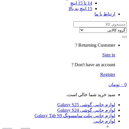
14 تا 15 اینچ
15 اینچ به بالا
Returning
Don't have a
شما خالی است.
ی Galaxy S25
ی Galaxy S24
لت سامسونگ Galaxy Tab S9
ی