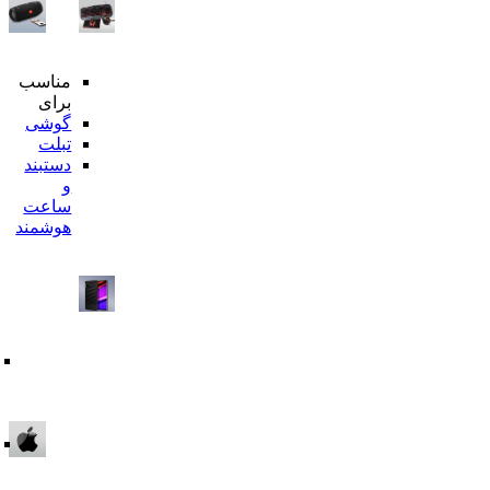
مناسب
محبوترین
برای
ها
گوشی
هدفون
تبلت
بیسیم
دستبند
اسپیکر
و
بلوتوثی
ساعت
محافظ
هوشمند
تمام
صفحه
قاب
گوشی
شارژر
وایرلس
هولدر
بر
گوشی
اساس
دسته
بندی
قاب
و
گلس