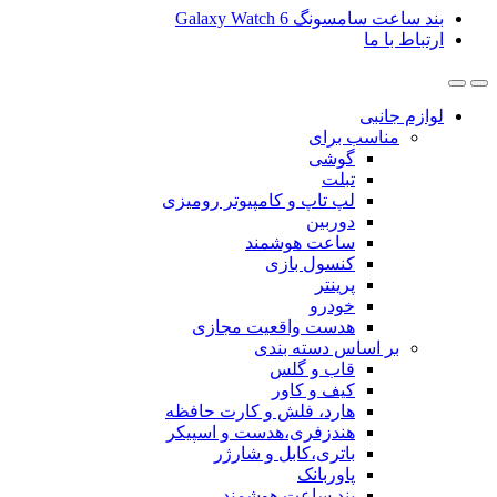
گ Galaxy Watch 6
ی
ب برای
گوشی
تبلت
لپ تاپ و کامپیوتر رومیزی
دوربین
ساعت هوشمند
کنسول بازی
پرینتر
خودرو
هدست واقعیت مجازی
ساس دسته بندی
قاب و گلس
کیف و کاور
هارد، فلش و کارت حافظه
هندزفری،هدست و اسپیکر
باتری،کابل و شارژر
پاوربانک
بند ساعت هوشمند