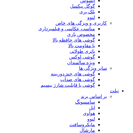
ایسوس
گوگل پیکسل
بلک بری
لنوو
ری و ویزگی های خاص
مناسب عکاسی و فیلمبرداری
مخصوص بازی
گوشی های حافظه بالا
با مقاومت بالا
باتری طولانی
گوشی لوکس
وبژه سالمندان
 ویژگی ها
گوشی های چند دوربینه
گوشی های ضدآب
گوشی با قابلیت شارژ بیسیم
ساس برند
سامسونگ
اپل
هوآوی
لنوو
مایکروسافت
مارشال