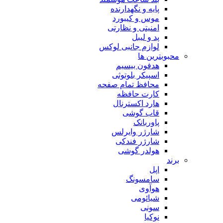
پایه و نگهدارنده
موس و کیبورد
امنیتی و نظارتی
پد و لیبل
لوازم جانبی لوکس
بترین ها
هدفون بیسیم
اسپیکر بلوتوثی
محافظ تمام صفحه
کارت حافظه
هارد اکسترنال
قاب گوشی
پاوربانک
شارژر وایرلس
شارژر فندکی
هولدر گوشی
اپل
سامسونگ
هوآوی
شیائومی
سونی
نوکیا