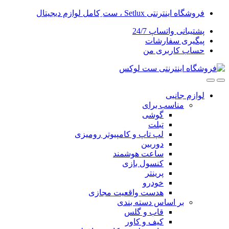
 ِکامل لوازم دیجیتال
ساپ 24/7
ارشات
بری من
ی
ب برای
گوشی
تبلت
لپ تاپ و کامپیوتر رومیزی
دوربین
ساعت هوشمند
کنسول بازی
پرینتر
خودرو
هدست واقعیت مجازی
ساس دسته بندی
قاب و گلس
کیف و کاور