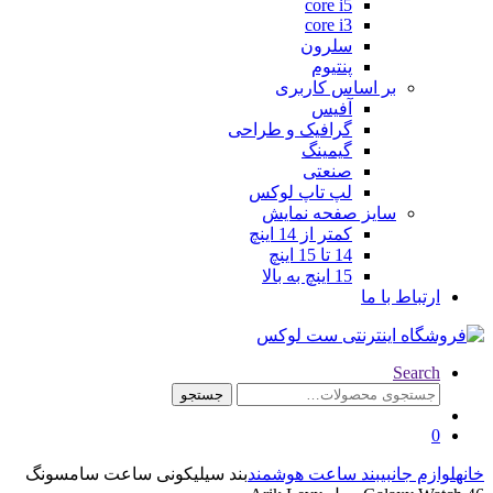
core i5
core i3
سلرون
پنتیوم
ساس کاربری
آفیس
گرافیک و طراحی
گیمینگ
صنعتی
لپ تاپ لوکس
 صفحه نمایش
کمتر از 14 اینچ
14 تا 15 اینچ
15 اینچ به بالا
جستجو
د ساعت هوشمند
بند سیلیکونی ساعت سامسونگ