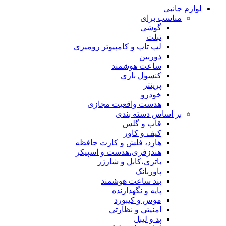
ی
ب برای
گوشی
تبلت
لپ تاپ و کامپیوتر رومیزی
دوربین
ساعت هوشمند
کنسول بازی
پرینتر
خودرو
هدست واقعیت مجازی
ساس دسته بندی
قاب و گلس
کیف و کاور
هارد، فلش و کارت حافظه
هندزفری،هدست و اسپیکر
باتری،کابل و شارژر
پاوربانک
بند ساعت هوشمند
پایه و نگهدارنده
موس و کیبورد
امنیتی و نظارتی
پد و لیبل