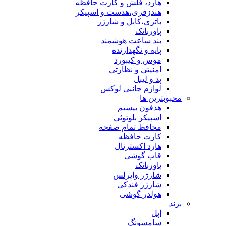
هارد، فلش و کارت حافظه
هندزفری،هدست و اسپیکر
باتری،کابل و شارژر
پاوربانک
بند ساعت هوشمند
پایه و نگهدارنده
موس و کیبورد
امنیتی و نظارتی
پد و لیبل
لوازم جانبی لوکس
بترین ها
هدفون بیسیم
اسپیکر بلوتوثی
محافظ تمام صفحه
کارت حافظه
هارد اکسترنال
قاب گوشی
پاوربانک
شارژر وایرلس
شارژر فندکی
هولدر گوشی
اپل
سامسونگ