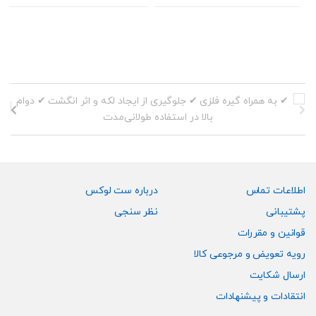
محصول
محصول
دارای
دارای
انواع
انواع
مختلفی
مختلفی
می
می
باشد.
باشد.
گزینه
گزینه
ها
ها
ممکن
ممکن
است
است
در
در
صفحه
صفحه
اطلاعات تماس
درباره ست لوکس
محصول
محصول
پشتیبانی
نظر سنجی
انتخاب
انتخاب
قوانین و مقررات
شوند
شوند
رویه تعویض و مرجوعی کالا
ارسال شکایت
انتقادات و پیشنهادات