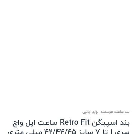
بند ساعت هوشمند
,
لوازم جانبی
بند اسپیگن Retro Fit ساعت اپل واچ
سری 1 تا 7 سایز 42/44/45 میلی متری