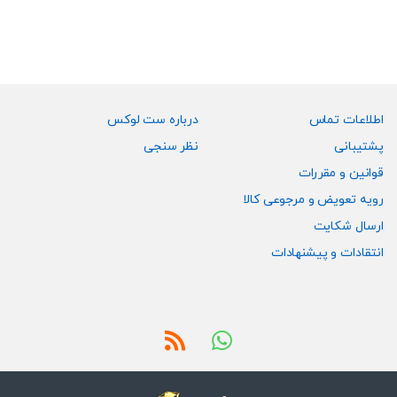
مختلفی
مختلفی
می
می
باشد.
باشد.
گزینه
گزینه
ها
ها
ممکن
ممکن
اطلاعات تماس
درباره ست لوکس
است
است
پشتیبانی
نظر سنجی
در
در
قوانین و مقررات
صفحه
صفحه
رویه تعویض و مرجوعی کالا
محصول
محصول
انتخاب
انتخاب
ارسال شکایت
شوند
شوند
انتقادات و پیشنهادات