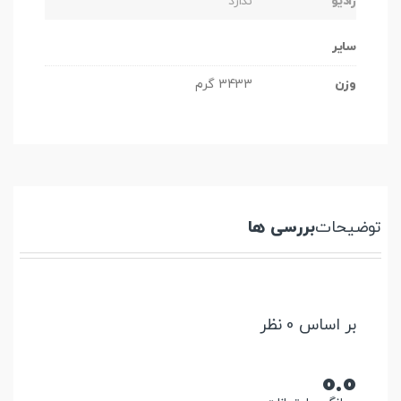
رادیو
ندارد
سایر
وزن
3433 گرم
توضیحات
بررسی ها
بر اساس 0 نظر
0.0