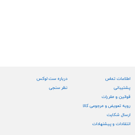
۱۱,۶۰۰,۰۰۰
تومان
این
محصول
دارای
انواع
مختلفی
می
باشد.
گزینه
ها
ممکن
اطلاعات تماس
درباره ست لوکس
است
پشتیبانی
نظر سنجی
در
قوانین و مقررات
صفحه
رویه تعویض و مرجوعی کالا
محصول
انتخاب
ارسال شکایت
شوند
انتقادات و پیشنهادات