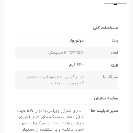
مشخصات کلی
برند
موتورولا
ابعاد
۱۲۴x۹۴x۲۸ میلیمتر
وزن
240 گرم
سازگار با
انواع گوشی های موبایل و تبلت و
کامپیوتر و لپ تاپ
صفحه نمایش
سایر قابلیت ها
– دارای شارژر وایرلس با توان ۱۰W جهت
شارژ تمامی دستکاه های دارای فناوری
وایرلس شارژر, – دارای میکروفون جهت
انجام مکالمه و یا استفاده از دستیار