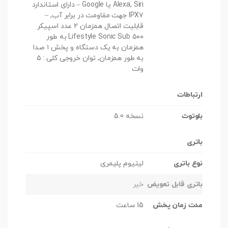
Alexa, Siri یا Google – دارای استاندارد
IPX۷ جهت مقاومت در برابر آب, –
قابلیت اتصال همزمان ۲ عدد اسپیکر
Lifestyle Sonic Sub ۵۰۰ به طور
همزمان به یک دستگاه و پخش ۱ صدا
به طور همزمان, توان خروجی کلی : ۵
وات
ارتباطات
بلوتوث
نسخه 5.0
باتری
نوع باتری
لیتیوم پلیمری
باتری قابل تعویض
خیر
مدت زمان پخش
15 ساعت