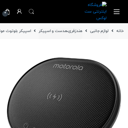
Ski
Ski
t
t
0
navigatio
conten
خانه
لوازم جانبی
هندزفری،هدست و اسپیکر
اسپیکر بلوتوث موتورولا مدل b 500