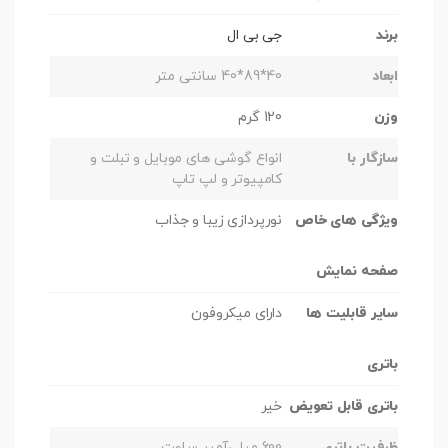
برند
جی بی ال
ابعاد
40*89*40 سانتی متر
وزن
120 گرم
سازگار با
انواع گوشی های موبایل و تبلت و
کامپیوتر و لپ تاپ
ویژگی های خاص
نورپردازی زیبا و جذاب
صفحه نمایش
سایر قابلیت ها
دارای میکروفون
باتری
باتری قابل تعویض
خیر
ظرفیت باتری
600 میلی‌آمپر ساعت