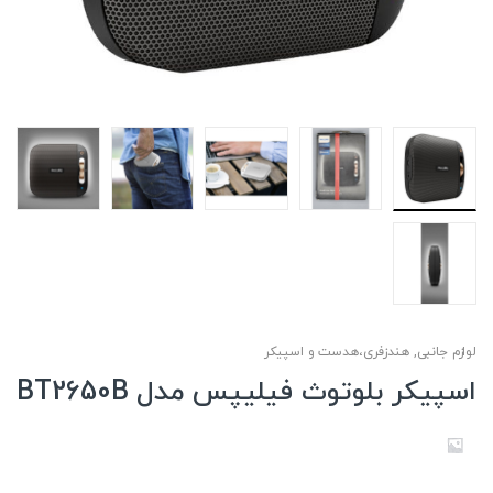
لوازم جانبی
,
هندزفری،هدست و اسپیکر
اسپیکر بلوتوث فیلیپس مدل BT2650B