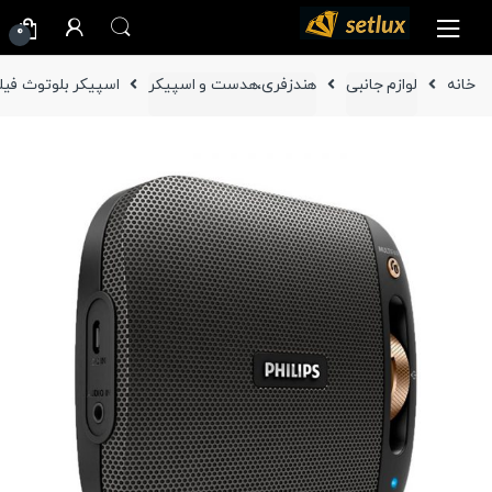
Ski
Ski
0
t
t
navigatio
conten
خانه
لوازم جانبی
هندزفری،هدست و اسپیکر
اسپیکر بلوتوث فیلیپس