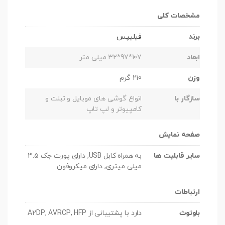
مشخصات کلی
برند
فیلیپس
ابعاد
107*97*32 میلی متر
وزن
210 گرم
سازگار با
انواع گوشی های موبایل و تبلت و
کامپیوتر و لپ تاپ
صفحه نمایش
سایر قابلیت ها
به همراه کابل USB, دارای پورت جک 3.5
میلی میتری, دارای میکروفون
ارتباطات
بلوتوث
دارد با پشتیبانی از A2DP, AVRCP, HFP