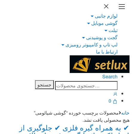
Ski
Ski
t
t
لوازم جانبی
navigatio
conten
گوشی موبایل
تبلت
گجت و پوشیدنی
لپ تاپ و کامپیوتر رومیزی
ارتباط با ما
Search
جستجو
جستجو
برای:
0
خانه
محصولات برچسب خورده “گوشی شیائومی”
هیچ محصولی یافت نشد.
Brand
✔ به همراه گیره فلزی ✔ جلوگیری از