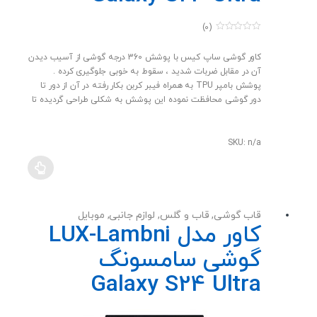
(0)
0
o
u
کاور گوشی ساپ کیس با پوشش 360 درجه گوشی از آسیب دیدن
t
آن در مقابل ضربات شدید ، سقوط به خوبی جلوگیری کرده .
o
f
پوشش بامپر TPU به همراه فیبر کربن بکار رفته در آن از دور تا
5
دور گوشی محافظت نموده این پوشش به شکلی طراحی گردیده تا
بتوان از دکمه ها و پورت ها به راحتی استفاده نمود. همچنین
قسمت های برجسته تر قاب بدین جهت تعبیه شده اند تا نمایشگر
و لنزهای گوشی در هنگام برخورد با سطوح یا سقوط و پرت شدگی
SKU: n/a
آسیبی نبینند .
قاب گوشی
,
قاب و گلس
,
لوازم جانبی
,
موبایل
کاور مدل LUX-Lambni
گوشی سامسونگ
Galaxy S24 Ultra