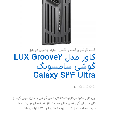
قاب گوشی
,
قاب و گلس
,
لوازم جانبی
,
موبایل
کاور مدل LUX-Groove2
گوشی سامسونگ
Galaxy S24 Ultra
(0)
0
o
u
این کاور علاوه بر قابلیت کاهش دمای گوشی و خارج کردن گرما از
t
کاور در زمان گرم شدن دارای محافظ لنز شیشه ای در پشت قاب
o
f
جهت محافظت از 3 لنز بزرگ گوشی اس 24 الترا می باشد .
5