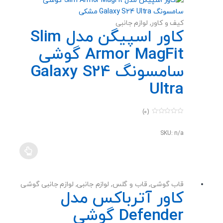
کیف و کاور
,
لوازم جانبی
کاور اسپیگن مدل Slim
Armor MagFit گوشی
سامسونگ Galaxy S24
Ultra
(0)
0
o
u
SKU: n/a
t
o
f
5
قاب گوشی
,
قاب و گلس
,
لوازم جانبی
,
لوازم جانبی گوشی
کاور آترباکس مدل
Defender گوشی