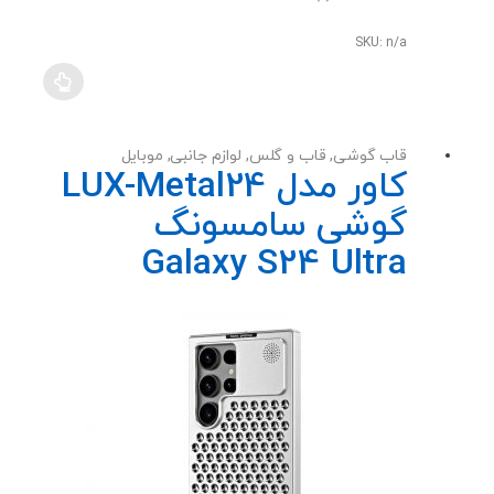
0
o
u
SKU: n/a
t
o
f
5
قاب گوشی
,
قاب و گلس
,
لوازم جانبی
,
موبایل
کاور مدل LUX-Metal24
گوشی سامسونگ
Galaxy S24 Ultra