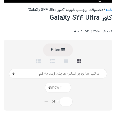
خانه
محصولات برچسب خورده “کاور GalaXy S24 Ultra”
کاور GalaXy S24 Ultra
Sorted
نمایش 1–36 از 52 نتیجه
by
price:
high
Filters
to
low
←
of 2