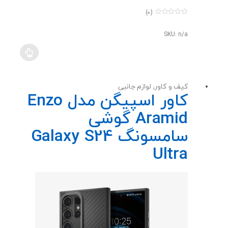
(0)
0
o
u
SKU: n/a
t
o
f
5
کیف و کاور
,
لوازم جانبی
کاور اسپیگن مدل Enzo
Aramid گوشی
سامسونگ Galaxy S24
Ultra