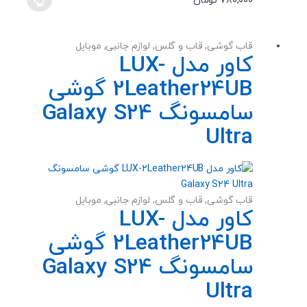
۷۸۰,۰۰۰
تومان
این
محصول
دارای
قاب گوشی
,
قاب و گلس
,
لوازم جانبی
,
موبایل
انواع
کاور مدل LUX-
مختلفی
2Leather24UB گوشی
می
باشد.
سامسونگ Galaxy S24
گزینه
Ultra
ها
ممکن
است
در
صفحه
قاب گوشی
,
قاب و گلس
,
لوازم جانبی
,
موبایل
کاور مدل LUX-
محصول
انتخاب
2Leather24UB گوشی
شوند
سامسونگ Galaxy S24
Ultra