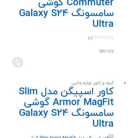
Commuter گوشی
سامسونگ Galaxy S24
Ultra
(0)
0
o
u
SKU: n/a
t
o
f
5
کیف و کاور
,
لوازم جانبی
کاور اسپیگن مدل Slim
Armor MagFit گوشی
سامسونگ Galaxy S24
Ultra