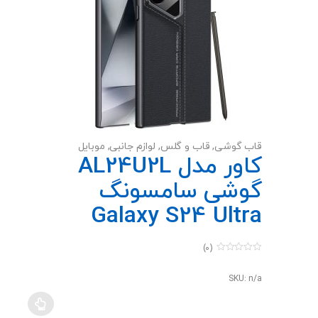
قاب گوشی
,
قاب و گلس
,
لوازم جانبی
,
موبایل
کاور مدل AL24U2L
گوشی سامسونگ
Galaxy S24 Ultra
(0)
0
o
u
SKU: n/a
t
o
f
5