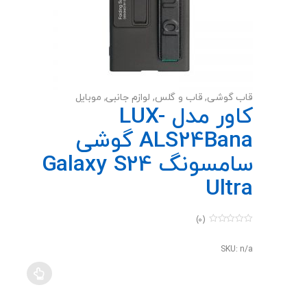
قاب گوشی
,
قاب و گلس
,
لوازم جانبی
,
موبایل
کاور مدل LUX-
ALS24Bana گوشی
سامسونگ Galaxy S24
Ultra
(0)
0
o
u
SKU: n/a
t
o
f
5