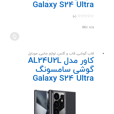
Galaxy S24 Ultra
(0)
0
o
u
SKU: n/a
t
o
f
5
قاب گوشی
,
قاب و گلس
,
لوازم جانبی
,
موبایل
کاور مدل AL24U2L
گوشی سامسونگ
Galaxy S24 Ultra