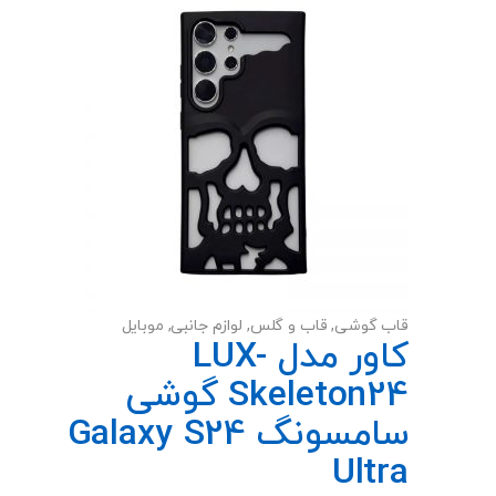
قاب گوشی
,
قاب و گلس
,
لوازم جانبی
,
موبایل
کاور مدل LUX-
Skeleton24 گوشی
سامسونگ Galaxy S24
Ultra